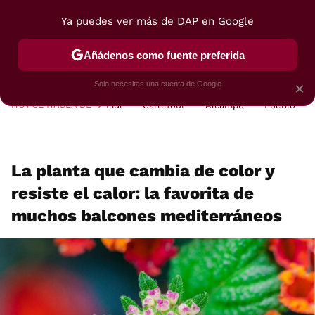
Ya puedes ver más de DAP en Google
MENÚ
NUEVO
Añádenos como fuente preferida
POSTRES
VIAJES
SELECCIÓN
VEGUI
Solo necesitas una cuenta de Google
×
HOY SE HABLA DE
Lidl
Carrefour
Alcampo
Pueblo
La planta que cambia de color y
resiste el calor: la favorita de
muchos balcones mediterráneos