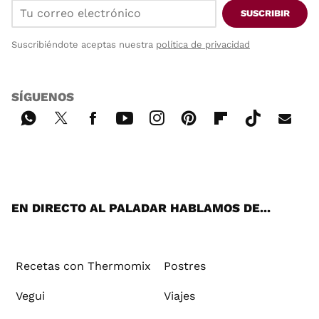
SUSCRIBIR
Suscribiéndote aceptas nuestra
política de privacidad
SÍGUENOS
Wh
Twi
Fac
You
Inst
Pint
Flip
Tikt
E-
ats
tter
ebo
tub
agr
ere
boa
ok
mai
App
ok
e
am
st
rd
l
EN DIRECTO AL PALADAR HABLAMOS DE...
Recetas con Thermomix
Postres
Vegui
Viajes