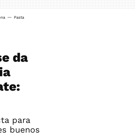
ona
Pasta
se da
ia
ate:
cta para
es buenos