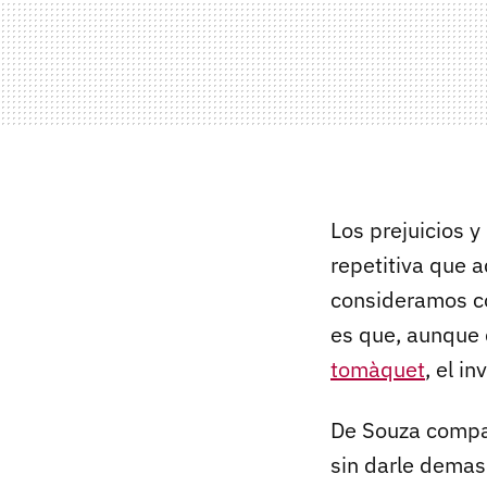
Los prejuicios y
repetitiva que 
consideramos coc
es que, aunque 
tomàquet
, el i
De Souza compar
sin darle demas