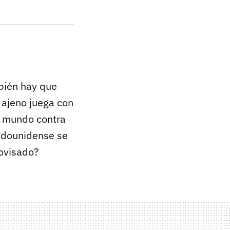
mbién hay que
 ajeno juega con
l mundo contra
tadounidense se
rovisado?