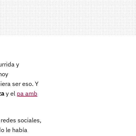
urrida y
hoy
iera ser eso. Y
zza
y el
pa amb
redes sociales,
o le había