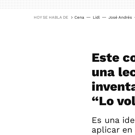
HOY SE HABLA DE
Cena
Lidl
José Andrés
Este c
una lec
invent
“Lo vo
Es una ide
aplicar e