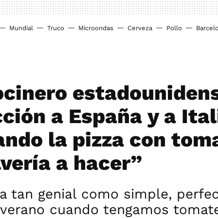
Mundial
Truco
Microondas
Cerveza
Pollo
Barcel
ocinero estadouniden
ción a España y a Ital
ando la pizza con tom
lvería a hacer”
a tan genial como simple, perfe
n verano cuando tengamos tomat