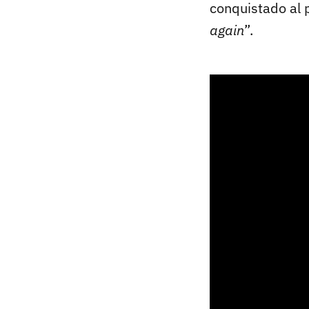
conquistado al p
again
”.