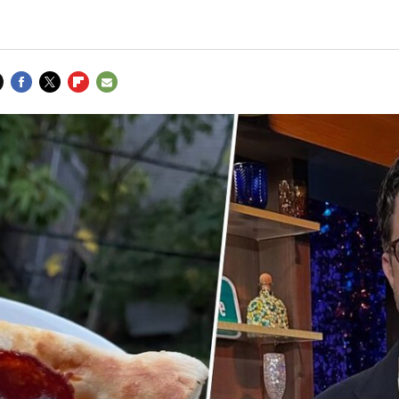
FACEBOOK
TWITTER
FLIPBOARD
E-
MAIL