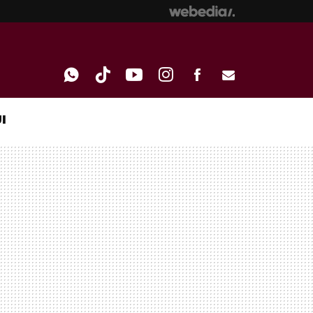
I
WHATSAPP
TIKTOK
YOUTUBE
INSTAGRAM
FACEBOOK
E-
MAIL