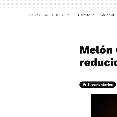
HOY SE HABLA DE
Lidl
Carrefour
Mundial
Melón 
reduci
11 comentarios