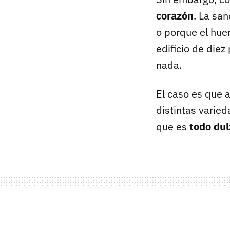
corazón
. La sa
o porque el hue
edificio de die
nada.
El caso es que 
distintas varie
que es
todo du