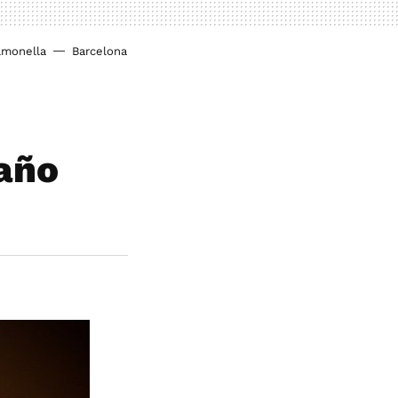
lmonella
Barcelona
maño