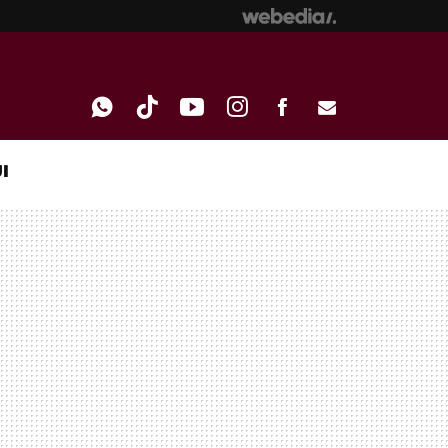
I
WHATSAPP
TIKTOK
YOUTUBE
INSTAGRAM
FACEBOOK
E-
MAIL