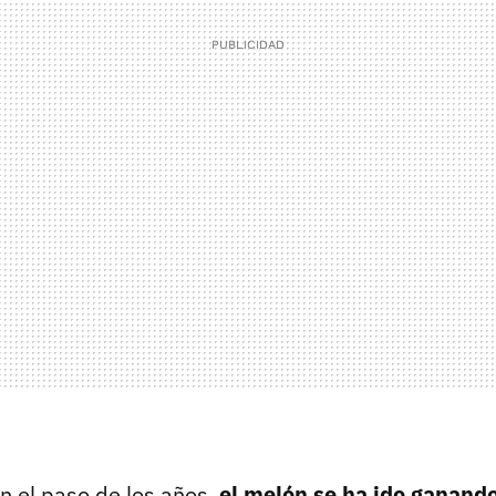
n el paso de los años,
el melón se ha ido ganando