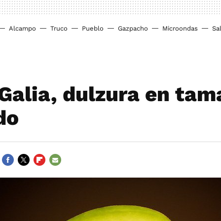
Alcampo
Truco
Pueblo
Gazpacho
Microondas
Sa
Galia, dulzura en ta
do
FACEBOOK
TWITTER
FLIPBOARD
E-
MAIL