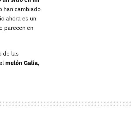
to han cambiado
ño ahora es un
se parecen en
 de las
el
melón Galia
,