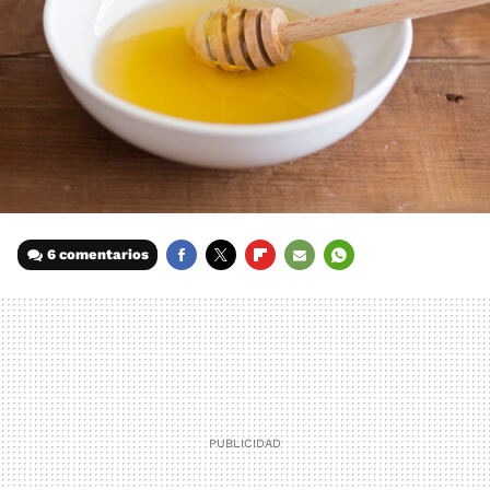
6 comentarios
FACEBOOK
TWITTER
FLIPBOARD
E-
WHATSAPP
MAIL