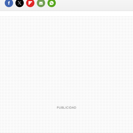
FACEBOOK
TWITTER
FLIPBOARD
E-
WHATSAPP
MAIL