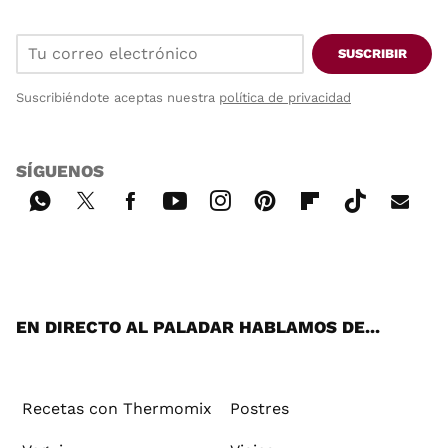
SUSCRIBIR
Suscribiéndote aceptas nuestra
política de privacidad
SÍGUENOS
Wh
Twi
Fac
You
Inst
Pint
Flip
Tikt
E-
ats
tter
ebo
tub
agr
ere
boa
ok
mai
App
ok
e
am
st
rd
l
EN DIRECTO AL PALADAR HABLAMOS DE...
Recetas con Thermomix
Postres