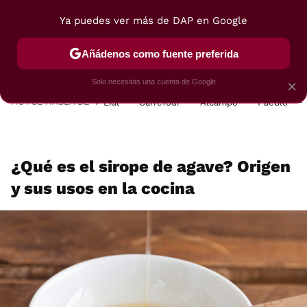
Ya puedes ver más de DAP en Google
MENÚ
NUEVO
Añádenos como fuente preferida
POSTRES
VIAJES
SELECCIÓN
VEGUI
Solo necesitas una cuenta de Google
×
HOY SE HABLA DE
Lidl
Carrefour
Alcampo
Pueblo
¿Qué es el sirope de agave? Origen
y sus usos en la cocina