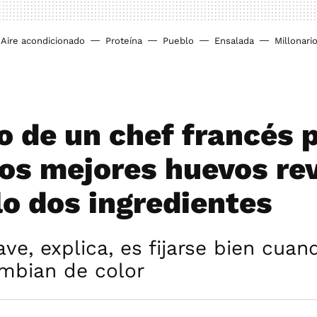
Aire acondicionado
Proteína
Pueblo
Ensalada
Millonari
co de un chef francés 
los mejores huevos re
lo dos ingredientes
ave, explica, es fijarse bien cuan
mbian de color