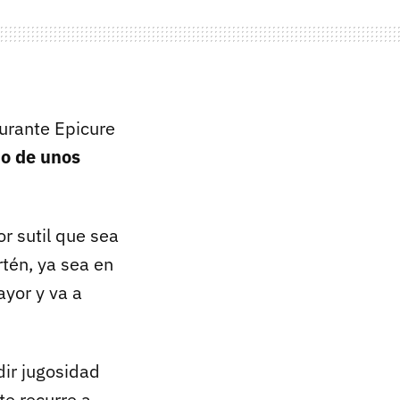
aurante Epicure
to de unos
or sutil que sea
tén, ya sea en
ayor y va a
dir jugosidad
te recurre a