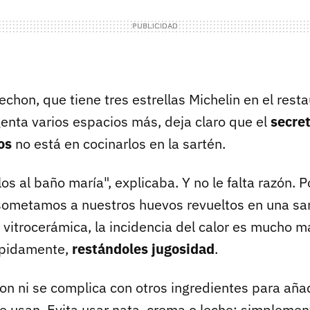
echon, que tiene tres estrellas Michelin en el rest
genta varios espacios más, deja claro que el
secre
os
no está en cocinarlos en la sartén.
os al baño maría", explicaba. Y no le falta razón. P
 sometamos a nuestros huevos revueltos en una sar
 vitrocerámica, la incidencia del calor es mucho m
ápidamente,
restándoles jugosidad
.
on ni se complica con otros ingredientes para aña
 usan. Evita usar nata, crema o leche; simplemen