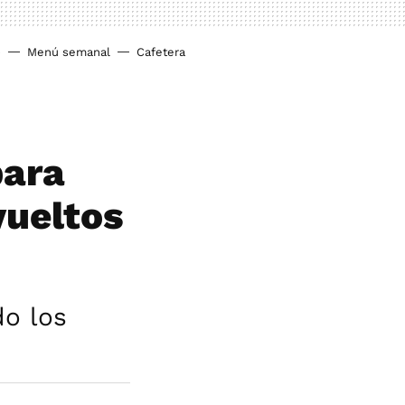
o
Menú semanal
Cafetera
para
vueltos
do los