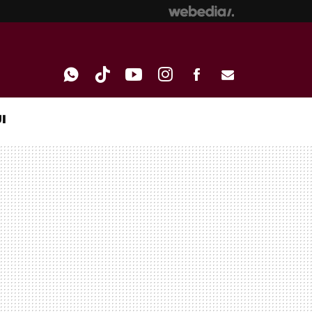
I
WHATSAPP
TIKTOK
YOUTUBE
INSTAGRAM
FACEBOOK
E-
MAIL