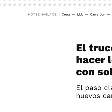
HOY SE HABLA DE
Cena
Lidl
Carrefour
El tru
hacer 
con so
El paso cl
huevos ca