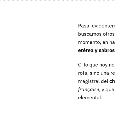
Pasa, evidentem
buscamos otros 
momento, en ha
etérea y sabro
O, lo que hoy n
rota, sino una 
magistral del
ch
française
, y qu
elemental.