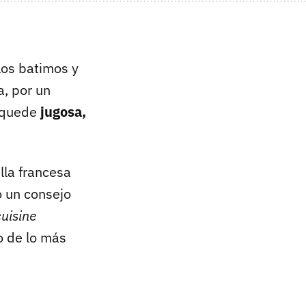
los batimos y
, por un
e quede
jugosa,
illa francesa
o un consejo
cuisine
o de lo más