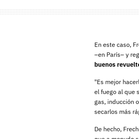
En este caso, Fr
–en París– y re
buenos revuelt
"Es mejor hacerl
el fuego al que
gas, inducción o
secarlos más r
De hecho, Frech
que a menudo se