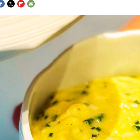
ACEBOOK
TWITTER
FLIPBOARD
E-
MAIL