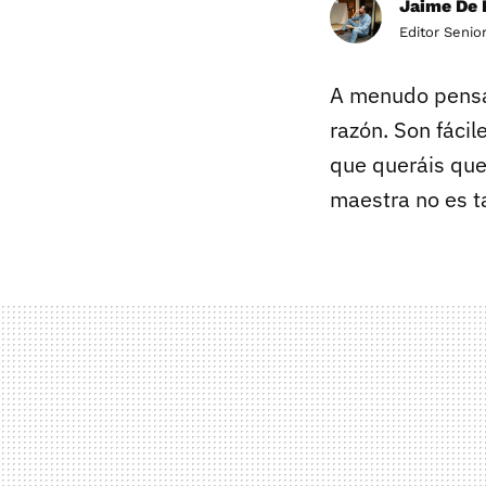
Jaime De 
Editor Senio
A menudo pens
razón. Son fácil
que queráis que
maestra no es ta