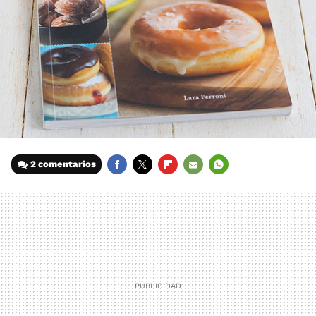
2 comentarios
FACEBOOK
TWITTER
FLIPBOARD
E-
WHATSAPP
MAIL