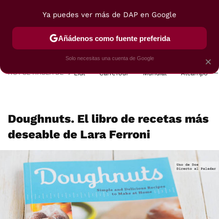
Ya puedes ver más de DAP en Google
MENÚ
NUEVO
Añádenos como fuente preferida
POSTRES
VIAJES
SELECCIÓN
VEGUI
Solo necesitas una cuenta de Google
×
HOY SE HABLA DE
Lidl
Carrefour
Mundial
Alcampo
Doughnuts. El libro de recetas más
deseable de Lara Ferroni