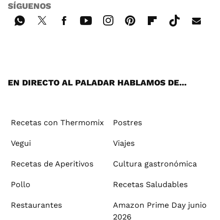
SÍGUENOS
Wh
Twi
Fac
You
Inst
Pint
Flip
Tikt
E-
ats
tter
ebo
tub
agr
ere
boa
ok
mai
App
ok
e
am
st
rd
l
EN DIRECTO AL PALADAR HABLAMOS DE...
Recetas con Thermomix
Postres
Vegui
Viajes
Recetas de Aperitivos
Cultura gastronómica
Pollo
Recetas Saludables
Restaurantes
Amazon Prime Day junio
2026