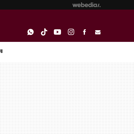
I
WHATSAPP
TIKTOK
YOUTUBE
INSTAGRAM
FACEBOOK
E-
MAIL