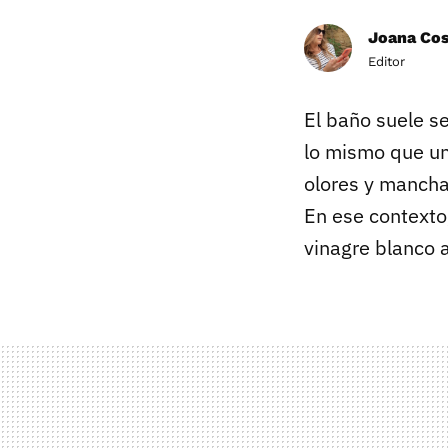
Joana Co
Editor
El baño suele s
lo mismo que un
olores y manch
En ese contexto,
vinagre blanco 