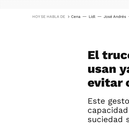
HOY SE HABLA DE
Cena
Lidl
José Andrés
El tru
usan y
evitar
Este gesto
capacidad
suciedad s