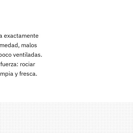
ura exactamente
Humedad, malos
poco ventiladas.
fuerza: rociar
mpia y fresca.