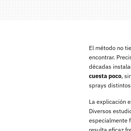
El método no ti
encontrar. Preci
décadas instala
cuesta poco
, s
sprays distinto
La explicación e
Diversos estudi
especialmente f
resulta eficaz f