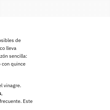
osibles de
co lleva
zón sencilla:
ño con quince
l vinagre.
s
,
frecuente. Este