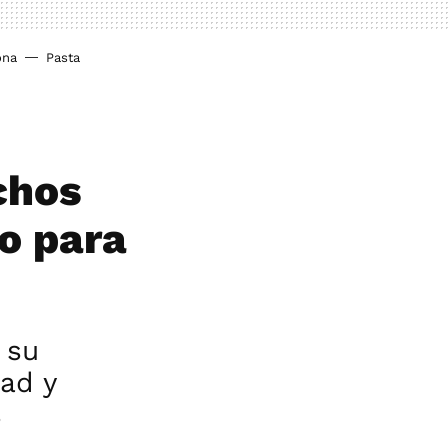
ona
Pasta
chos
ro para
 su
ad y
s