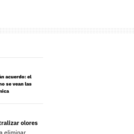
án acuerdo: el
no se vean las
mica
ralizar olores
a eliminar