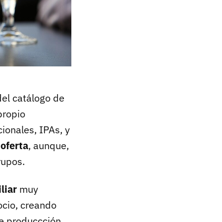
del catálogo de
propio
ionales, IPAs, y
 oferta
, aunque,
rupos.
liar
muy
ocio, creando
de produccción