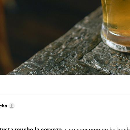
uchs
gusta mucho la cerveza
, y su consumo no ha hec