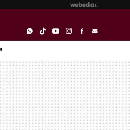
I
WHATSAPP
TIKTOK
YOUTUBE
INSTAGRAM
FACEBOOK
E-
MAIL