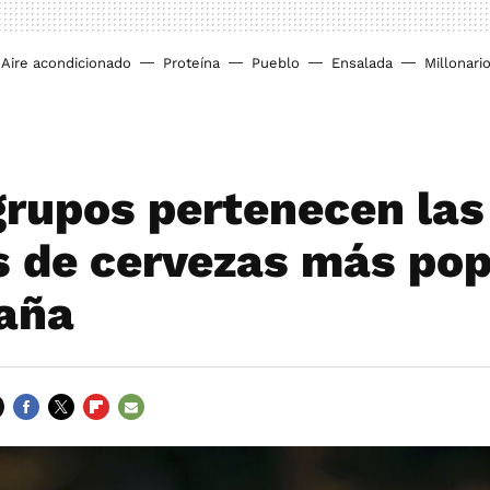
Aire acondicionado
Proteína
Pueblo
Ensalada
Millonari
grupos pertenecen las
 de cervezas más pop
aña
FACEBOOK
TWITTER
FLIPBOARD
E-
MAIL