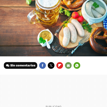
Sin comentarios
FACEBOOK
TWITTER
FLIPBOARD
E-
WHATSAPP
MAIL