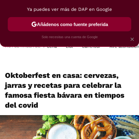
Ya puedes ver más de DAP en Google
MENÚ
NUEVO
Añádenos como fuente preferida
POSTRES
VIAJES
SELECCIÓN
VEGUI
Solo necesitas una cuenta de Google
×
HOY SE HABLA DE
Cena
Lidl
Carrefour
Aire acondicio
Oktoberfest en casa: cervezas,
jarras y recetas para celebrar la
famosa fiesta bávara en tiempos
del covid