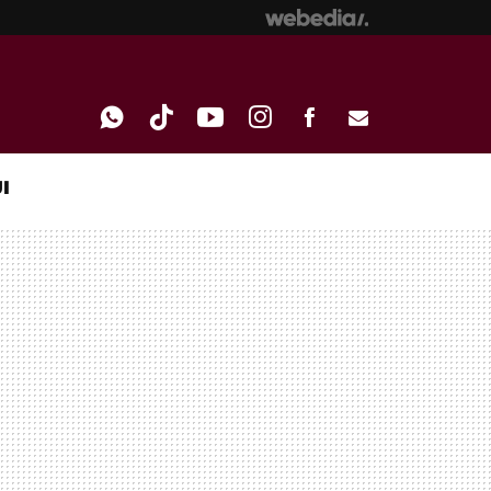
I
WHATSAPP
TIKTOK
YOUTUBE
INSTAGRAM
FACEBOOK
E-
MAIL