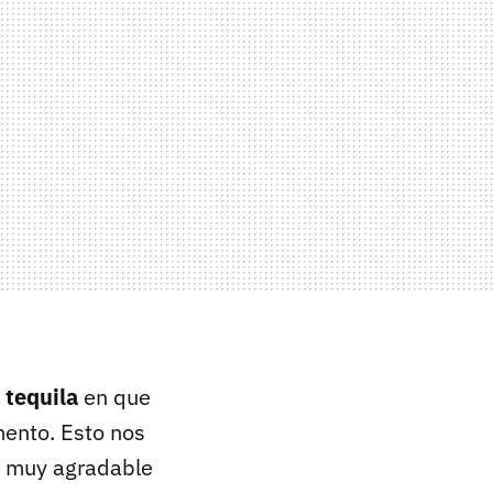
y tequila
en que
ento. Esto nos
rá muy agradable