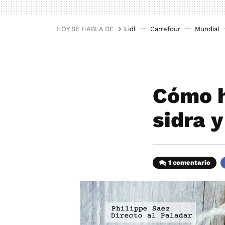
HOY SE HABLA DE
Lidl
Carrefour
Mundial
Cómo h
sidra y
1 comentario
F