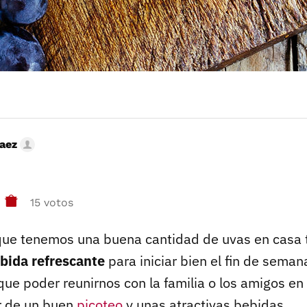
Saez
15 votos
ue tenemos una buena cantidad de uvas en casa t
bida refrescante
para iniciar bien el fin de sema
ue poder reunirnos con la familia o los amigos en
r de un buen
picoteo
y unas atractivas bebidas.