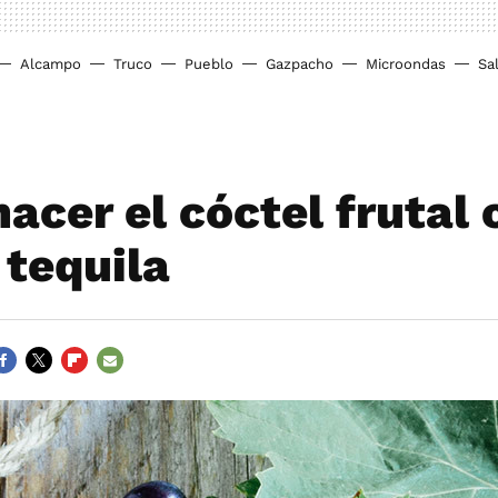
Alcampo
Truco
Pueblo
Gazpacho
Microondas
Sa
acer el cóctel frutal 
 tequila
ACEBOOK
TWITTER
FLIPBOARD
E-
MAIL