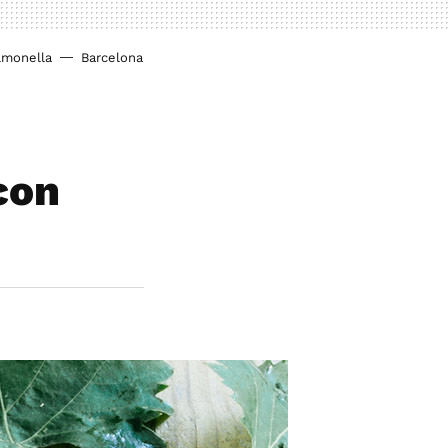
lmonella
Barcelona
con