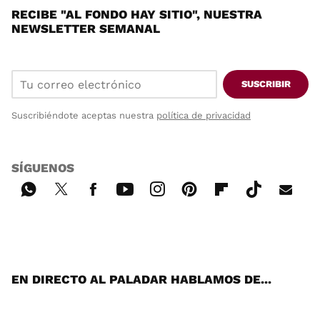
RECIBE "AL FONDO HAY SITIO", NUESTRA
NEWSLETTER SEMANAL
SUSCRIBIR
Suscribiéndote aceptas nuestra
política de privacidad
SÍGUENOS
Wh
Twi
Fac
You
Inst
Pint
Flip
Tikt
E-
ats
tter
ebo
tub
agr
ere
boa
ok
mai
App
ok
e
am
st
rd
l
EN DIRECTO AL PALADAR HABLAMOS DE...