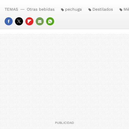
TEMAS
Otras bebidas
pechuga
Destilados
Mé
FACEBOOK
TWITTER
FLIPBOARD
E-
WHATSAPP
MAIL