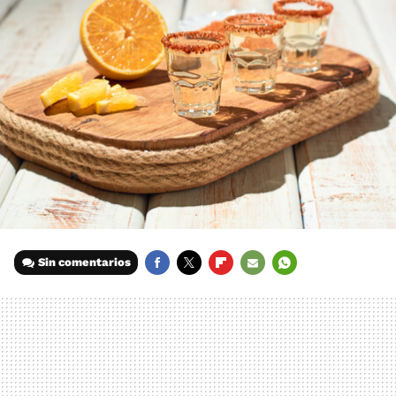
Sin comentarios
FACEBOOK
TWITTER
FLIPBOARD
E-
WHATSAPP
MAIL