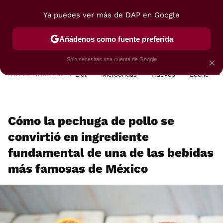
Ya puedes ver más de DAP en Google
MENÚ
NUEVO
Añádenos como fuente preferida
POSTRES
VIAJES
SELECCIÓN
VEGUI
Solo necesitas una cuenta de Google
×
HOY SE HABLA DE
Lidl
Microondas
Huevos
Leche
Cómo la pechuga de pollo se
convirtió en ingrediente
fundamental de una de las bebidas
más famosas de México