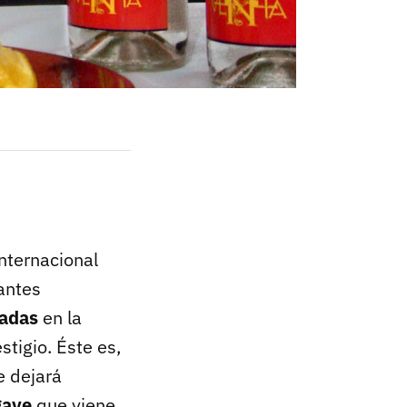
internacional
rantes
zadas
en la
tigio. Éste es,
e dejará
gave
que viene