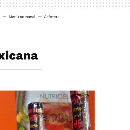
o
Menú semanal
Cafetera
exicana