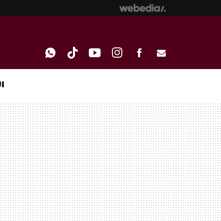
I
WHATSAPP
TIKTOK
YOUTUBE
INSTAGRAM
FACEBOOK
E-
MAIL