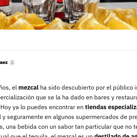
Saez
ños, el
mezcal
ha sido descubierto por el público 
ercialización que se la ha dado en bares y restau
 Hoy ya lo puedes encontrar en
tiendas especiali
l y seguramente en algunos supermercados de pres
s, una bebida con un sabor tan particular que no t
igual que el tequila, el mezcal es un
destilado de a