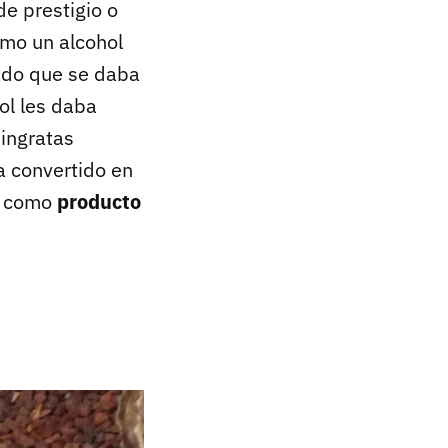
e prestigio o
omo un alcohol
lado que se daba
ol les daba
ingratas
a convertido en
s como
producto