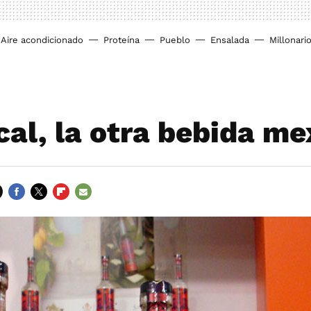
Aire acondicionado
Proteína
Pueblo
Ensalada
Millonari
cal, la otra bebida m
FACEBOOK
TWITTER
FLIPBOARD
E-
MAIL