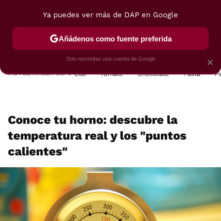
Ya puedes ver más de DAP en Google
MENÚ
NUEVO
Añádenos como fuente preferida
POSTRES
VIAJES
SELECCIÓN
VEGUI
Solo necesitas una cuenta de Google
×
HOY SE HABLA DE
Lidl
Tomate
Chocolate
Pasta
P
Conoce tu horno: descubre la
temperatura real y los "puntos
calientes"