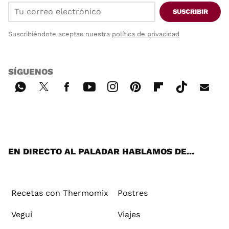
SUSCRIBIR
Suscribiéndote aceptas nuestra
política de privacidad
SÍGUENOS
Wh
Twi
Fac
You
Inst
Pint
Flip
Tikt
E-
ats
tter
ebo
tub
agr
ere
boa
ok
mai
App
ok
e
am
st
rd
l
EN DIRECTO AL PALADAR HABLAMOS DE...
Recetas con Thermomix
Postres
Vegui
Viajes