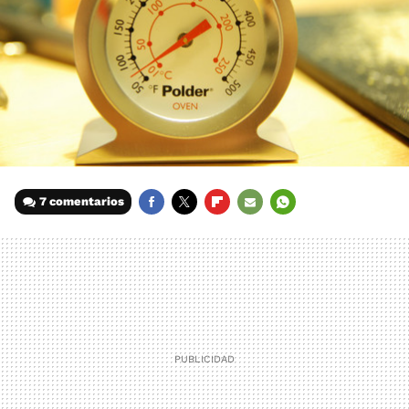
7 comentarios
FACEBOOK
TWITTER
FLIPBOARD
E-
WHATSAPP
MAIL