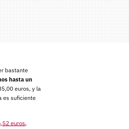
er bastante
os hasta un
5,00 euros, y la
 es suficiente
6,52 euros
,