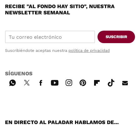
RECIBE "AL FONDO HAY SITIO", NUESTRA
NEWSLETTER SEMANAL
SUSCRIBIR
Suscribiéndote aceptas nuestra
política de privacidad
SÍGUENOS
Wh
Twi
Fac
You
Inst
Pint
Flip
Tikt
E-
ats
tter
ebo
tub
agr
ere
boa
ok
mai
App
ok
e
am
st
rd
l
EN DIRECTO AL PALADAR HABLAMOS DE...