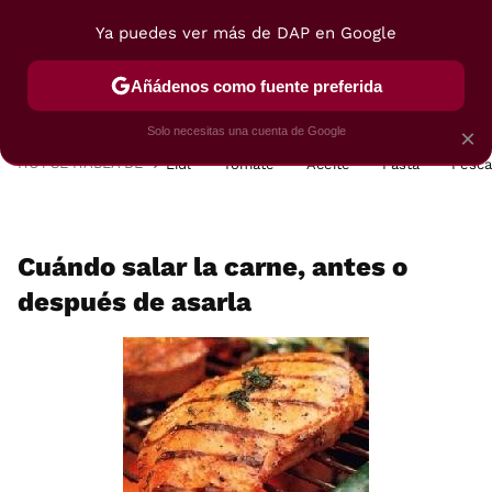
Ya puedes ver más de DAP en Google
MENÚ
NUEVO
Añádenos como fuente preferida
POSTRES
VIAJES
SELECCIÓN
VEGUI
Solo necesitas una cuenta de Google
×
HOY SE HABLA DE
Lidl
Tomate
Aceite
Pasta
Pesc
Cuándo salar la carne, antes o
después de asarla