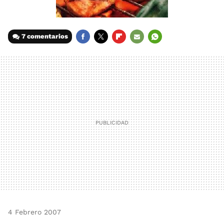
7 comentarios
FACEBOOK
TWITTER
FLIPBOARD
E-
WHATSAPP
MAIL
4 Febrero 2007