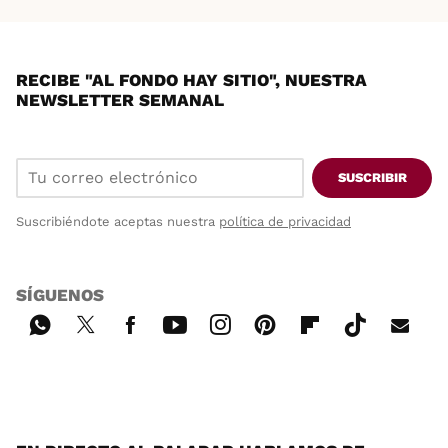
RECIBE "AL FONDO HAY SITIO", NUESTRA
NEWSLETTER SEMANAL
SUSCRIBIR
Suscribiéndote aceptas nuestra
política de privacidad
SÍGUENOS
Wh
Twi
Fac
You
Inst
Pint
Flip
Tikt
E-
ats
tter
ebo
tub
agr
ere
boa
ok
mai
App
ok
e
am
st
rd
l