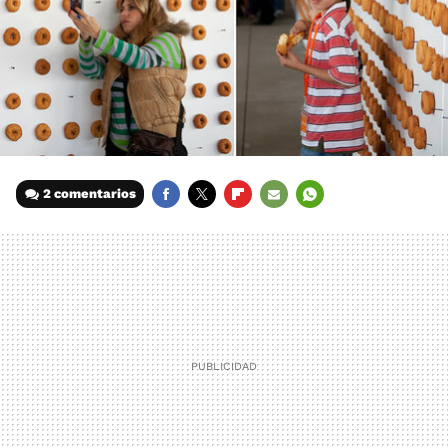
2 comentarios
FACEBOOK
TWITTER
FLIPBOARD
E-
WHATSAPP
MAIL