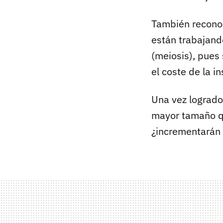
También recono
están trabajand
(meiosis), pues 
el coste de la i
Una vez logrados
mayor tamaño q
¿incrementarán e