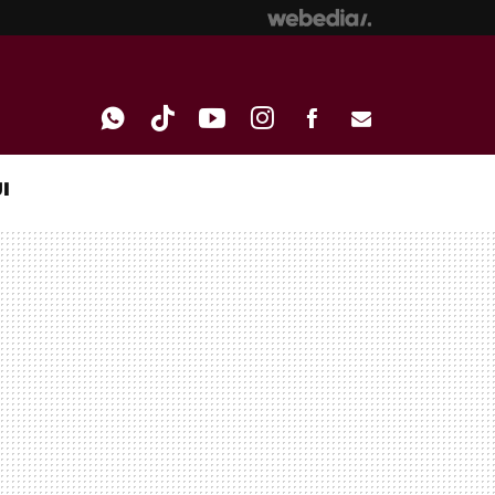
I
WHATSAPP
TIKTOK
YOUTUBE
INSTAGRAM
FACEBOOK
E-
MAIL