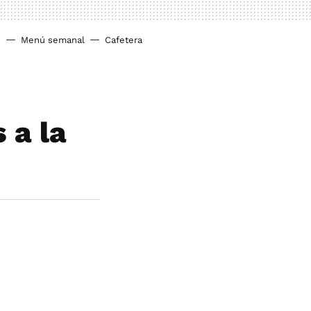
o
Menú semanal
Cafetera
 a la