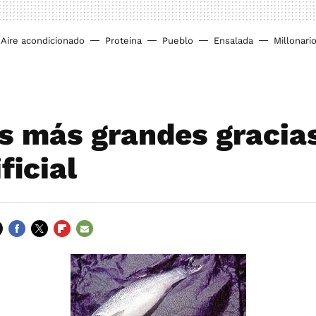
Aire acondicionado
Proteína
Pueblo
Ensalada
Millonari
s más grandes gracias
ificial
FACEBOOK
TWITTER
FLIPBOARD
E-
MAIL