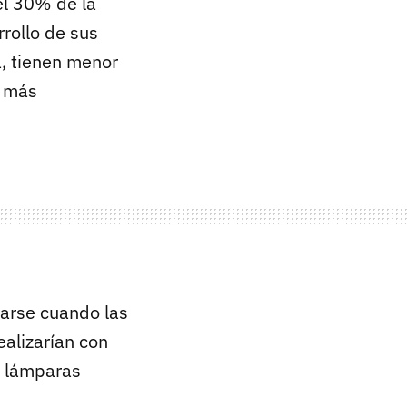
l 30% de la
rollo de sus
, tienen menor
n más
ciarse cuando las
ealizarían con
e lámparas