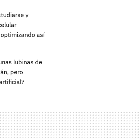
tudiarse y
elular
a optimizando así
 unas lubinas de
án, pero
rtificial?