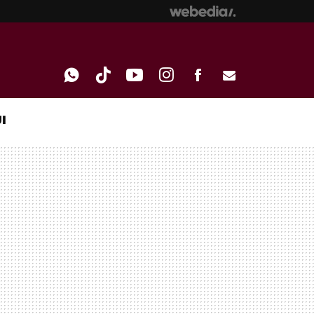
I
WHATSAPP
TIKTOK
YOUTUBE
INSTAGRAM
FACEBOOK
E-
MAIL