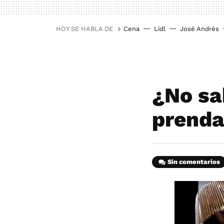
HOY SE HABLA DE
Cena
Lidl
José Andrés
¿No sa
prenda
Sin comentarios