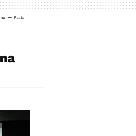
ona
Pasta
una