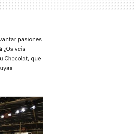
evantar pasiones
a
¿Os veis
du Chocolat, que
cuyas