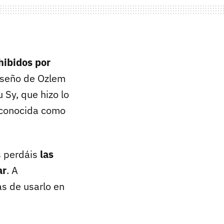
hibidos por
diseño de Ozlem
Sy, que hizo lo
 conocida como
s perdáis
las
ar
. A
s de usarlo en