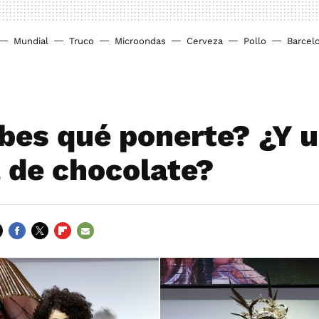
Mundial
Truco
Microondas
Cerveza
Pollo
Barcel
bes qué ponerte? ¿Y 
 de chocolate?
FACEBOOK
TWITTER
FLIPBOARD
E-
MAIL