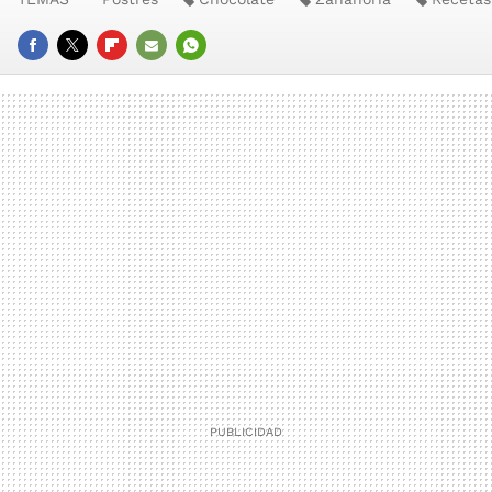
FACEBOOK
TWITTER
FLIPBOARD
E-
WHATSAPP
MAIL