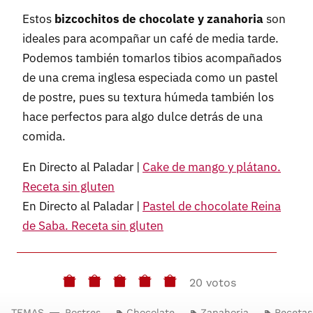
Estos
bizcochitos de chocolate y zanahoria
son
ideales para acompañar un café de media tarde.
Podemos también tomarlos tibios acompañados
de una crema inglesa especiada como un pastel
de postre, pues su textura húmeda también los
hace perfectos para algo dulce detrás de una
comida.
En Directo al Paladar |
Cake de mango y plátano.
Receta sin gluten
En Directo al Paladar |
Pastel de chocolate Reina
de Saba. Receta sin gluten
20 votos
TEMAS
Postres
Chocolate
Zanahoria
Recetas