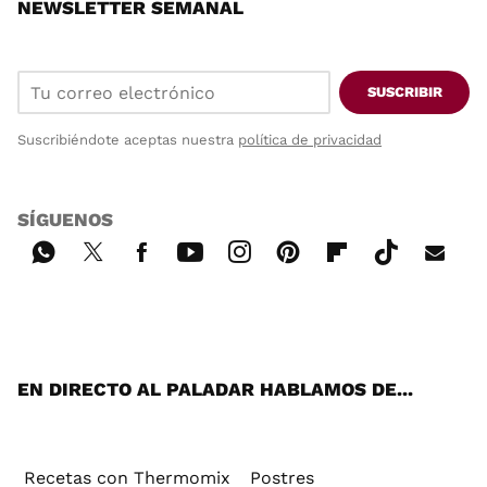
NEWSLETTER SEMANAL
SUSCRIBIR
Suscribiéndote aceptas nuestra
política de privacidad
SÍGUENOS
Wh
Twi
Fac
You
Inst
Pint
Flip
Tikt
E-
ats
tter
ebo
tub
agr
ere
boa
ok
mai
App
ok
e
am
st
rd
l
EN DIRECTO AL PALADAR HABLAMOS DE...
Recetas con Thermomix
Postres