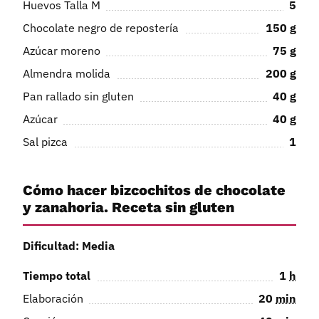
Huevos Talla M
5
Chocolate negro de repostería
150
g
Azúcar moreno
75
g
Almendra molida
200
g
Pan rallado sin gluten
40
g
Azúcar
40
g
Sal pizca
1
Cómo hacer bizcochitos de chocolate
y zanahoria. Receta sin gluten
Dificultad: Media
Tiempo total
1
h
Elaboración
20
min