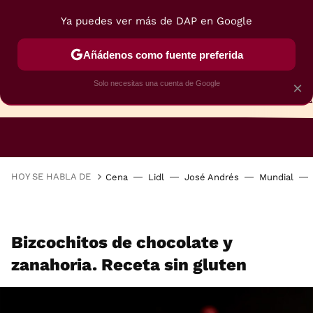
Ya puedes ver más de DAP en Google
Añádenos como fuente preferida
Solo necesitas una cuenta de Google
×
TARTAS
BIZCOCHOS
GALLETAS
HOY SE HABLA DE
Cena
Lidl
José Andrés
Mundial
Bizcochitos de chocolate y
zanahoria. Receta sin gluten