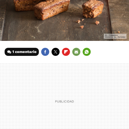
1 comentario
FACEBOOK
TWITTER
FLIPBOARD
E-
WHATSAPP
MAIL