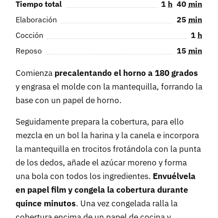
Tiempo total
1
h
40
min
Elaboración
25
min
Cocción
1
h
Reposo
15
min
Comienza
precalentando el horno a 180 grados
y engrasa el molde con la mantequilla, forrando la
base con un papel de horno.
Seguidamente prepara la cobertura, para ello
mezcla en un bol la harina y la canela e incorpora
la mantequilla en trocitos frotándola con la punta
de los dedos, añade el azúcar moreno y forma
una bola con todos los ingredientes.
Envuélvela
en papel film y congela la cobertura durante
quince minutos
. Una vez congelada ralla la
cobertura encima de un papel de cocina y