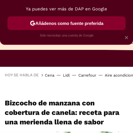
Ya puedes ver más de DAP en Google
Añádenos como fuente preferida
Solo necesitas una cuenta de Google
×
TARTAS
BIZCOCHOS
GALLETAS
HOY SE HABLA DE
Cena
Lidl
Carrefour
Aire acondicio
Bizcocho de manzana con
cobertura de canela: receta para
una merienda llena de sabor