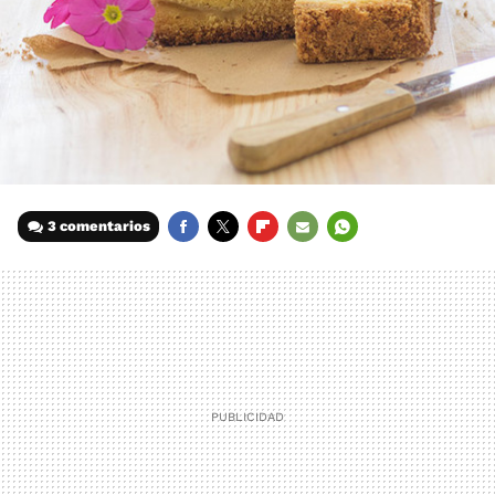
3 comentarios
FACEBOOK
TWITTER
FLIPBOARD
E-
WHATSAPP
MAIL