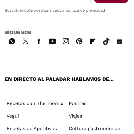
Suscribiéndote aceptas nuestra
política de privacidad
SÍGUENOS
Wh
Twi
Fac
You
Inst
Pint
Flip
Tikt
E-
ats
tter
ebo
tub
agr
ere
boa
ok
mai
App
ok
e
am
st
rd
l
EN DIRECTO AL PALADAR HABLAMOS DE...
Recetas con Thermomix
Postres
Vegui
Viajes
Recetas de Aperitivos
Cultura gastronómica