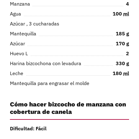
Manzana
4
Agua
100
ml
Azúcar , 3 cucharadas
Mantequilla
185
g
Azúcar
170
g
Huevo L
2
Harina bizcochona con levadura
330
g
Leche
180
ml
Mantequilla para engrasar el molde
Cómo hacer bizcocho de manzana con
cobertura de canela
Dificultad: Fácil