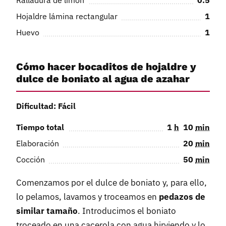
Ralladura de limón
0.5
Hojaldre lámina rectangular
1
Huevo
1
Cómo hacer bocaditos de hojaldre y
dulce de boniato al agua de azahar
Dificultad: Fácil
Tiempo total
1
h
10
min
Elaboración
20
min
Cocción
50
min
Comenzamos por el dulce de boniato y, para ello,
lo pelamos, lavamos y troceamos en
pedazos de
similar tamaño
. Introducimos el boniato
troceado en una cacerola con agua hirviendo y lo