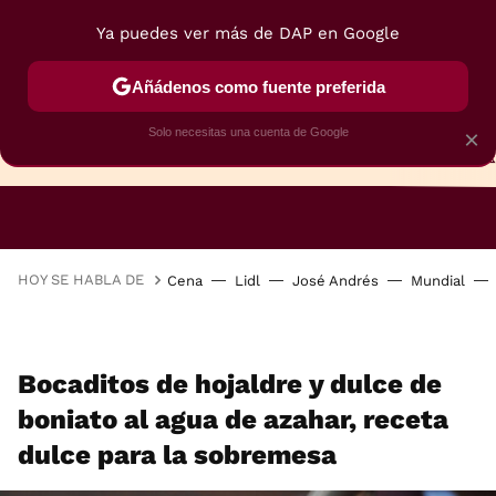
Ya puedes ver más de DAP en Google
Añádenos como fuente preferida
Solo necesitas una cuenta de Google
×
TARTAS
BIZCOCHOS
GALLETAS
HOY SE HABLA DE
Cena
Lidl
José Andrés
Mundial
Bocaditos de hojaldre y dulce de
boniato al agua de azahar, receta
dulce para la sobremesa