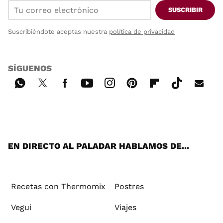
SUSCRIBIR
Suscribiéndote aceptas nuestra
política de privacidad
SÍGUENOS
Wh
Twi
Fac
You
Inst
Pint
Flip
Tikt
E-
ats
tter
ebo
tub
agr
ere
boa
ok
mai
App
ok
e
am
st
rd
l
EN DIRECTO AL PALADAR HABLAMOS DE...
Recetas con Thermomix
Postres
Vegui
Viajes