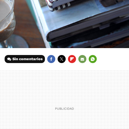
Sin comentarios
FACEBOOK
TWITTER
FLIPBOARD
E-
WHATSAPP
MAIL