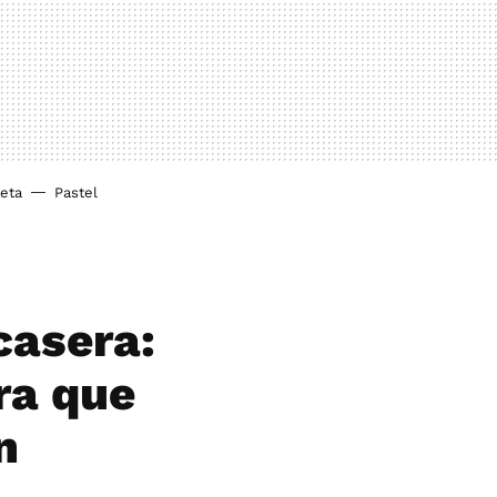
ieta
Pastel
casera:
ra que
n