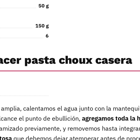
50
g
150
g
6
cer pasta choux casera
 amplia, calentamos el agua junto con la mantequil
lcance el punto de ebullición,
agregamos toda la h
amizado previamente, y removemos hasta integra
tosa
que debemos dejar atemperar antes de proce