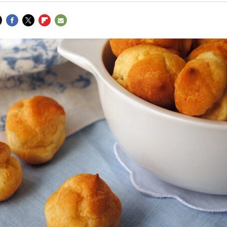
FACEBOOK
TWITTER
FLIPBOARD
E-
MAIL