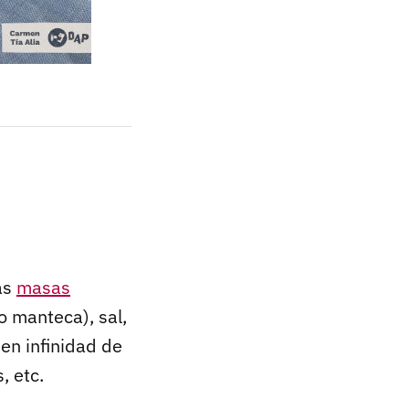
as
masas
o manteca), sal,
en infinidad de
, etc.