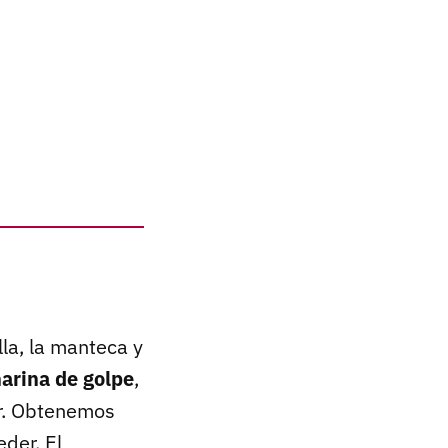
la, la manteca y
arina de golpe
,
r. Obtenemos
der. El