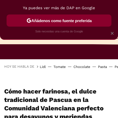
Ya puedes ver más de DAP en Google
Añádenos como fuente preferida
Solo necesitas una cuenta de Google
×
TARTAS
BIZCOCHOS
GALLETAS
HOY SE HABLA DE
Lidl
Tomate
Chocolate
Pasta
P
Cómo hacer farinosa, el dulce
tradicional de Pascua en la
Comunidad Valenciana perfecto
para desayunos y meriendas