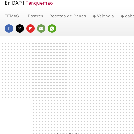
En DAP |
Panquemao
TEMAS
Postres
Recetas de Panes
Valencia
cabe
FACEBOOK
TWITTER
FLIPBOARD
E-
WHATSAPP
MAIL