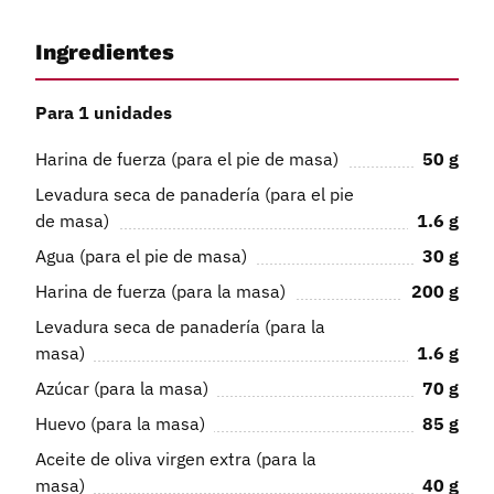
Ingredientes
Para 1 unidades
Harina de fuerza (para el pie de masa)
50
g
Levadura seca de panadería (para el pie
de masa)
1.6
g
Agua (para el pie de masa)
30
g
Harina de fuerza (para la masa)
200
g
Levadura seca de panadería (para la
masa)
1.6
g
Azúcar (para la masa)
70
g
Huevo (para la masa)
85
g
Aceite de oliva virgen extra (para la
masa)
40
g