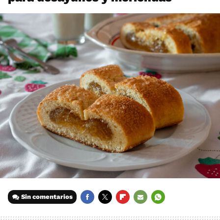
Sin comentarios
FACEBOOK
TWITTER
FLIPBOARD
E-
WHATSAPP