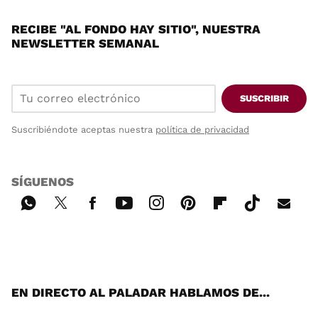
RECIBE "AL FONDO HAY SITIO", NUESTRA
NEWSLETTER SEMANAL
SUSCRIBIR
Suscribiéndote aceptas nuestra
política de privacidad
SÍGUENOS
Wh
Twi
Fac
You
Inst
Pint
Flip
Tikt
E-
ats
tter
ebo
tub
agr
ere
boa
ok
mai
App
ok
e
am
st
rd
l
EN DIRECTO AL PALADAR HABLAMOS DE...