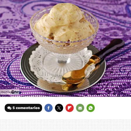
5 comentarios
FACEBOOK
TWITTER
FLIPBOARD
E-
WHATSAPP
MAIL