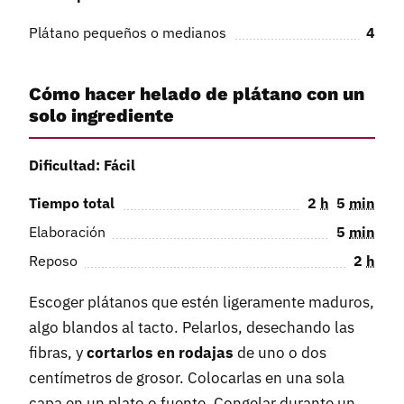
Plátano pequeños o medianos
4
Cómo hacer helado de plátano con un
solo ingrediente
Dificultad: Fácil
Tiempo total
2
h
5
min
Elaboración
5
min
Reposo
2
h
Escoger plátanos que estén ligeramente maduros,
algo blandos al tacto. Pelarlos, desechando las
fibras, y
cortarlos en rodajas
de uno o dos
centímetros de grosor. Colocarlas en una sola
capa en un plato o fuente. Congelar durante un