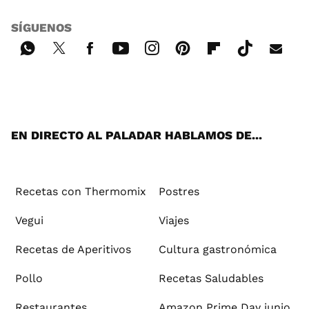
SÍGUENOS
Wh
Twi
Fac
You
Inst
Pint
Flip
Tikt
E-
ats
tter
ebo
tub
agr
ere
boa
ok
mai
App
ok
e
am
st
rd
l
EN DIRECTO AL PALADAR HABLAMOS DE...
Recetas con Thermomix
Postres
Vegui
Viajes
Recetas de Aperitivos
Cultura gastronómica
Pollo
Recetas Saludables
Restaurantes
Amazon Prime Day junio