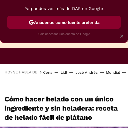
Ya puedes ver más de DAP en Google
Añádenos como fuente preferida
Solo necesitas una cuenta de Google
×
TARTAS
BIZCOCHOS
GALLETAS
HOY SE HABLA DE
Cena
Lidl
José Andrés
Mundial
Cómo hacer helado con un único
ingrediente y sin heladera: receta
de helado fácil de plátano