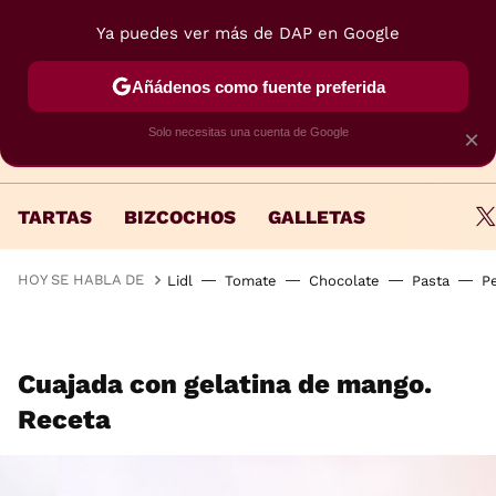
Ya puedes ver más de DAP en Google
MENÚ
NUEVO
Añádenos como fuente preferida
Solo necesitas una cuenta de Google
×
TARTAS
BIZCOCHOS
GALLETAS
HOY SE HABLA DE
Lidl
Tomate
Chocolate
Pasta
P
Cuajada con gelatina de mango.
Receta