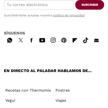
SUSCRIBIR
Suscribiéndote aceptas nuestra
política de privacidad
SÍGUENOS
Wh
Twi
Fac
You
Inst
Pint
Flip
Tikt
E-
ats
tter
ebo
tub
agr
ere
boa
ok
mai
App
ok
e
am
st
rd
l
EN DIRECTO AL PALADAR HABLAMOS DE...
Recetas con Thermomix
Postres
Vegui
Viajes