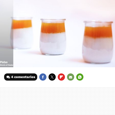
4 comentarios
FACEBOOK
TWITTER
FLIPBOARD
E-
WHATSAPP
MAIL