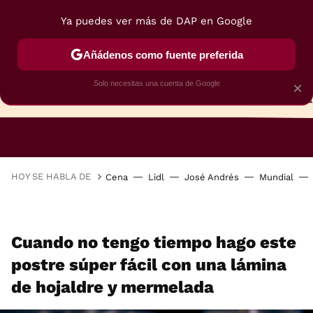
Ya puedes ver más de DAP en Google
Añádenos como fuente preferida
Solo necesitas una cuenta de Google
×
TARTAS
BIZCOCHOS
GALLETAS
HOY SE HABLA DE
Cena
Lidl
José Andrés
Mundial
Cuando no tengo tiempo hago este
postre súper fácil con una lámina
de hojaldre y mermelada