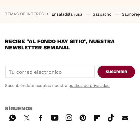
TEMAS DE INTERÉS
Ensaladilla rusa
Gazpacho
Salmore
RECIBE "AL FONDO HAY SITIO", NUESTRA
NEWSLETTER SEMANAL
SUSCRIBIR
Suscribiéndote aceptas nuestra
política de privacidad
SÍGUENOS
Wh
Twi
Fac
You
Inst
Pint
Flip
Tikt
E-
ats
tter
ebo
tub
agr
ere
boa
ok
mai