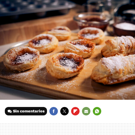
Sin comentarios
FACEBOOK
TWITTER
FLIPBOARD
E-
WHATSAPP
MAIL