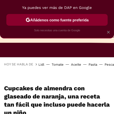
Ya puedes ver más de DAP en Google
Añádenos como fuente preferida
Solo necesitas una cuenta de Google
×
TARTAS
BIZCOCHOS
GALLETAS
HOY SE HABLA DE
Lidl
Tomate
Aceite
Pasta
Pesc
Cupcakes de almendra con
glaseado de naranja, una receta
tan fácil que incluso puede hacerla
un niño