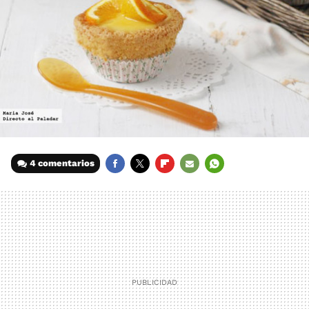
4 comentarios
FACEBOOK
TWITTER
FLIPBOARD
E-
WHATSAPP
MAIL