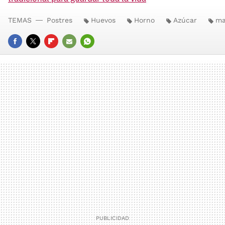
TEMAS
Postres
Huevos
Horno
Azúcar
ma
FACEBOOK
TWITTER
FLIPBOARD
E-
WHATSAPP
MAIL