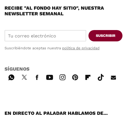
RECIBE "AL FONDO HAY SITIO", NUESTRA
NEWSLETTER SEMANAL
SUSCRIBIR
Suscribiéndote aceptas nuestra
política de privacidad
SÍGUENOS
Wh
Twi
Fac
You
Inst
Pint
Flip
Tikt
E-
ats
tter
ebo
tub
agr
ere
boa
ok
mai
App
ok
e
am
st
rd
l
EN DIRECTO AL PALADAR HABLAMOS DE...