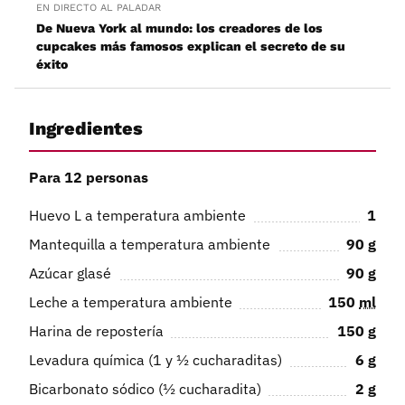
EN DIRECTO AL PALADAR
De Nueva York al mundo: los creadores de los
cupcakes más famosos explican el secreto de su
éxito
Ingredientes
Para 12 personas
Huevo L a temperatura ambiente
1
Mantequilla a temperatura ambiente
90
g
Azúcar glasé
90
g
Leche a temperatura ambiente
150
ml
Harina de repostería
150
g
Levadura química (1 y ½ cucharaditas)
6
g
Bicarbonato sódico (½ cucharadita)
2
g