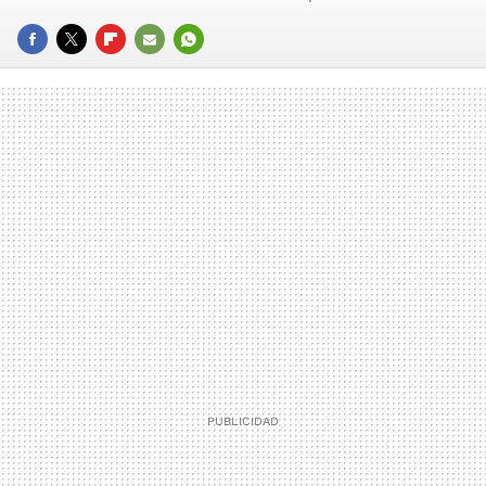
FACEBOOK
TWITTER
FLIPBOARD
E-
WHATSAPP
MAIL