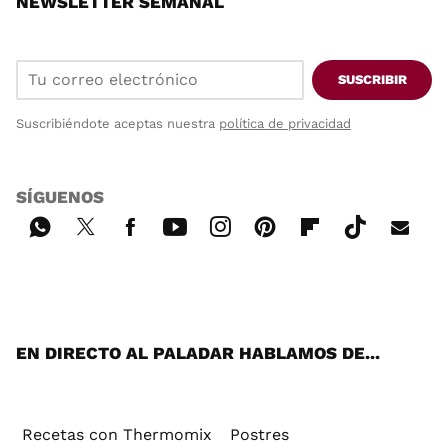
NEWSLETTER SEMANAL
SUSCRIBIR
Suscribiéndote aceptas nuestra
política de privacidad
SÍGUENOS
Wh
Twi
Fac
You
Inst
Pint
Flip
Tikt
E-
ats
tter
ebo
tub
agr
ere
boa
ok
mai
App
ok
e
am
st
rd
l
EN DIRECTO AL PALADAR HABLAMOS DE...
Recetas con Thermomix
Postres