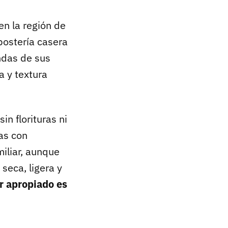
en la región de
epostería casera
ndas de sus
a y textura
n florituras ni
as con
miliar, aunque
 seca, ligera y
r apropiado es