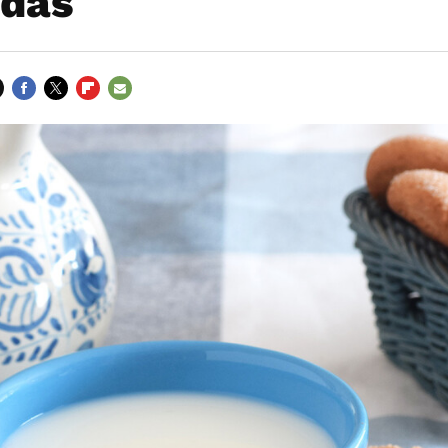
ndas
FACEBOOK
TWITTER
FLIPBOARD
E-
MAIL