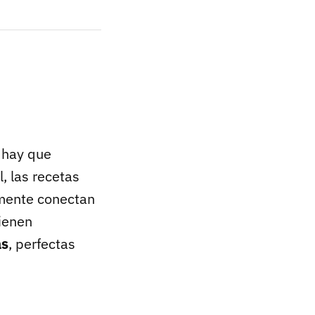
, hay que
, las recetas
emente conectan
tienen
as
, perfectas