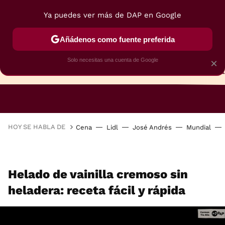
Ya puedes ver más de DAP en Google
Añádenos como fuente preferida
Solo necesitas una cuenta de Google
×
TARTAS
BIZCOCHOS
GALLETAS
HOY SE HABLA DE
Cena
Lidl
José Andrés
Mundial
Helado de vainilla cremoso sin
heladera: receta fácil y rápida