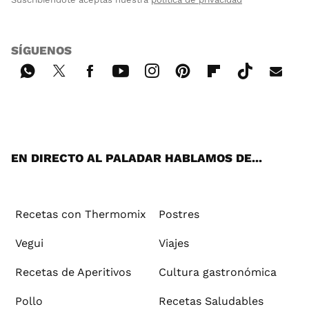
SÍGUENOS
Wh
Twi
Fac
You
Inst
Pint
Flip
Tikt
E-
ats
tter
ebo
tub
agr
ere
boa
ok
mai
App
ok
e
am
st
rd
l
EN DIRECTO AL PALADAR HABLAMOS DE...
Recetas con Thermomix
Postres
Vegui
Viajes
Recetas de Aperitivos
Cultura gastronómica
Pollo
Recetas Saludables