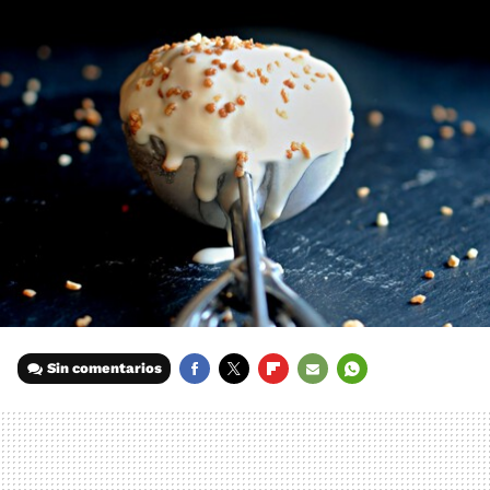
Sin comentarios
FACEBOOK
TWITTER
FLIPBOARD
E-
WHATSAPP
MAIL