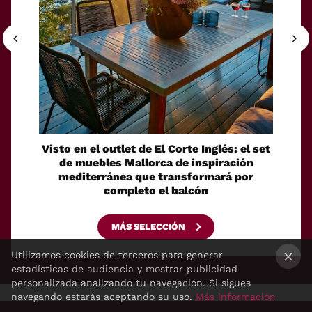
Visto en el outlet de El Corte Inglés: el set
Discr
de muebles Mallorca de inspiración
bolsa
mediterránea que transformará por
ide
completo el balcón
MÁS SELECCIÓN
Utilizamos cookies de terceros para generar
estadísticas de audiencia y mostrar publicidad
×
personalizada analizando tu navegación. Si sigues
navegando estarás aceptando su uso.
Más información