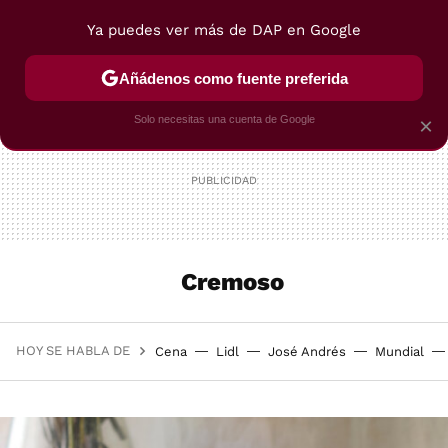
Ya puedes ver más de DAP en Google
MENÚ
NUEVO
Añádenos como fuente preferida
POSTRES
VIAJES
SELECCIÓN
VEGUI
Solo necesitas una cuenta de Google
×
Cremoso
HOY SE HABLA DE
Cena
Lidl
José Andrés
Mundial