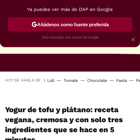
Ya puedes ver más de DAP en Google
Añádenos como fuente preferida
Solo necesitas una cuenta de Google
×
RECETAS VEGANAS
RECETAS VEGETARIANAS
HOY SE HABLA DE
Lidl
Tomate
Chocolate
Pasta
P
Yogur de tofu y plátano: receta
vegana, cremosa y con solo tres
ingredientes que se hace en 5
minutos