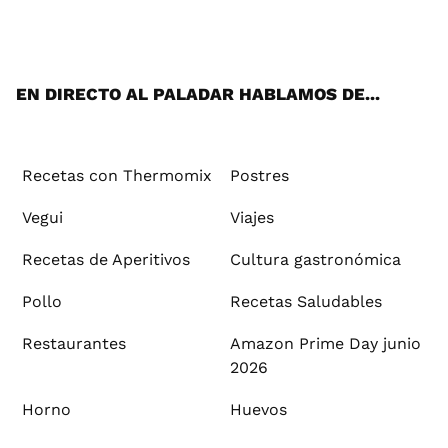
ats
tter
ebo
tub
agr
ere
boa
ok
mai
App
ok
e
am
st
rd
l
EN DIRECTO AL PALADAR HABLAMOS DE...
Recetas con Thermomix
Postres
Vegui
Viajes
Recetas de Aperitivos
Cultura gastronómica
Pollo
Recetas Saludables
Restaurantes
Amazon Prime Day junio
2026
Horno
Huevos