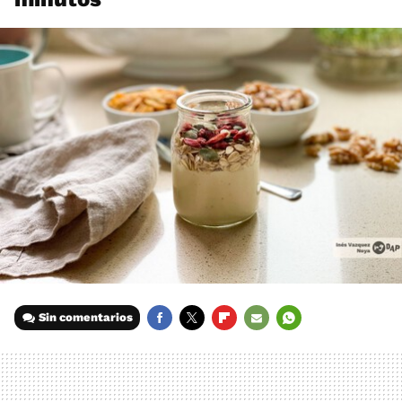
Sin comentarios
FACEBOOK
TWITTER
FLIPBOARD
E-
WHATSAPP
MAIL