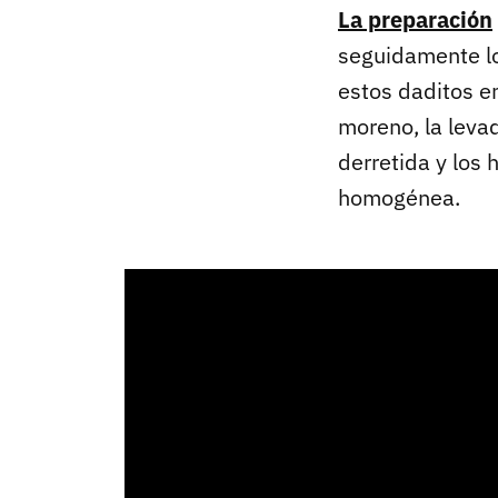
La preparación
seguidamente lo
estos daditos e
moreno, la levad
derretida y los
homogénea.