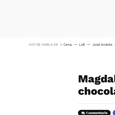
HOY SE HABLA DE
Cena
Lidl
José Andrés
Magdal
chocol
1 comentario