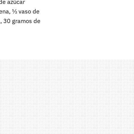
de azúcar
cena, ½ vaso de
a, 30 gramos de