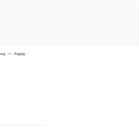
ona
Pasta
n