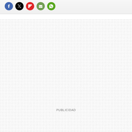
FACEBOOK
TWITTER
FLIPBOARD
E-
WHATSAPP
MAIL