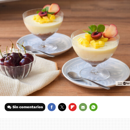
Sin comentarios
FACEBOOK
TWITTER
FLIPBOARD
E-
WHATSAPP
MAIL