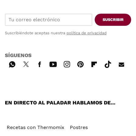
SUSCRIBIR
Suscribiéndote aceptas nuestra
política de privacidad
SÍGUENOS
Wh
Twi
Fac
You
Inst
Pint
Flip
Tikt
E-
ats
tter
ebo
tub
agr
ere
boa
ok
mai
App
ok
e
am
st
rd
l
EN DIRECTO AL PALADAR HABLAMOS DE...
Recetas con Thermomix
Postres