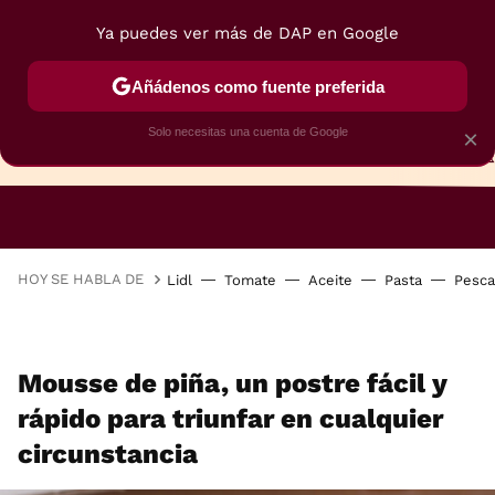
Ya puedes ver más de DAP en Google
Añádenos como fuente preferida
Solo necesitas una cuenta de Google
×
TARTAS
BIZCOCHOS
GALLETAS
HOY SE HABLA DE
Lidl
Tomate
Aceite
Pasta
Pesc
Mousse de piña, un postre fácil y
rápido para triunfar en cualquier
circunstancia