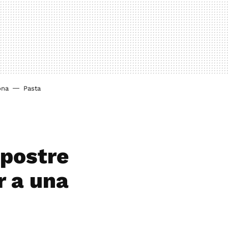
ona
Pasta
 postre
r a una