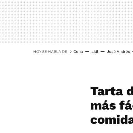
HOY SE HABLA DE
Cena
Lidl
José Andrés
Tarta d
más fác
comida