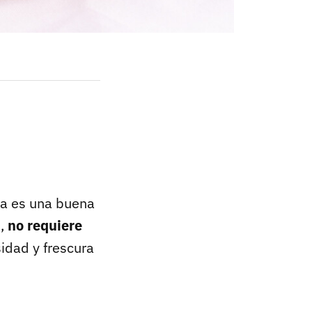
da es una buena
s,
no requiere
sidad y frescura