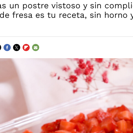
as un postre vistoso y sin compl
 de fresa es tu receta, sin horno 
FACEBOOK
TWITTER
FLIPBOARD
E-
MAIL