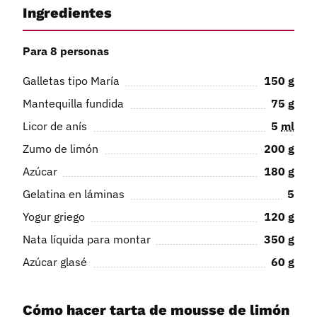
Ingredientes
Para 8 personas
Galletas tipo María
150
g
Mantequilla fundida
75
g
Licor de anís
5
ml
Zumo de limón
200
g
Azúcar
180
g
Gelatina en láminas
5
Yogur griego
120
g
Nata líquida para montar
350
g
Azúcar glasé
60
g
Cómo hacer tarta de mousse de limón