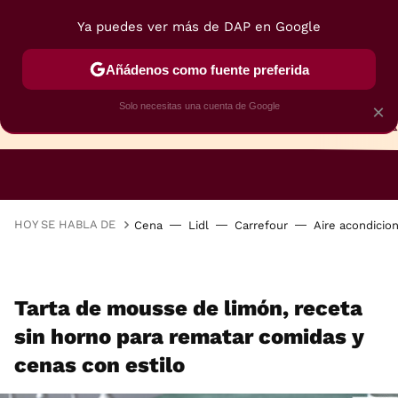
Ya puedes ver más de DAP en Google
Añádenos como fuente preferida
Solo necesitas una cuenta de Google
×
TARTAS
BIZCOCHOS
GALLETAS
HOY SE HABLA DE
Cena
Lidl
Carrefour
Aire acondicio
Tarta de mousse de limón, receta
sin horno para rematar comidas y
cenas con estilo