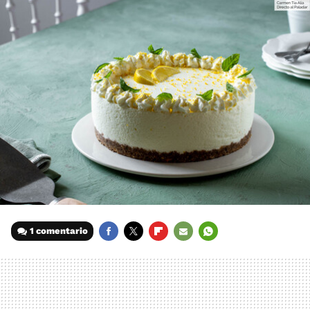
1 comentario
FACEBOOK
TWITTER
FLIPBOARD
E-
WHATSAPP
MAIL