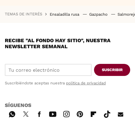
TEMAS DE INTERÉS
Ensaladilla rusa
Gazpacho
Salmore
RECIBE "AL FONDO HAY SITIO", NUESTRA
NEWSLETTER SEMANAL
SUSCRIBIR
Suscribiéndote aceptas nuestra
política de privacidad
SÍGUENOS
Wh
Twi
Fac
You
Inst
Pint
Flip
Tikt
E-
ats
tter
ebo
tub
agr
ere
boa
ok
mai