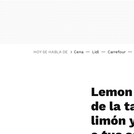
HOY SE HABLA DE
Cena
Lidl
Carrefour
Lemon 
de la 
limón 