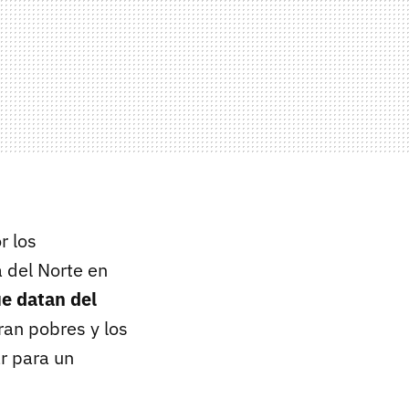
r los
a del Norte en
ue datan del
ran pobres y los
ar para un