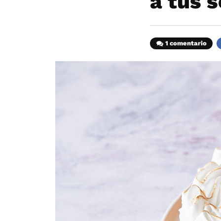
a tus 
1 comentario
F