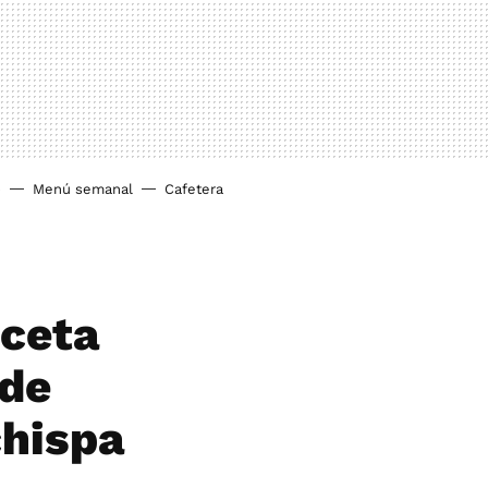
o
Menú semanal
Cafetera
eceta
 de
chispa