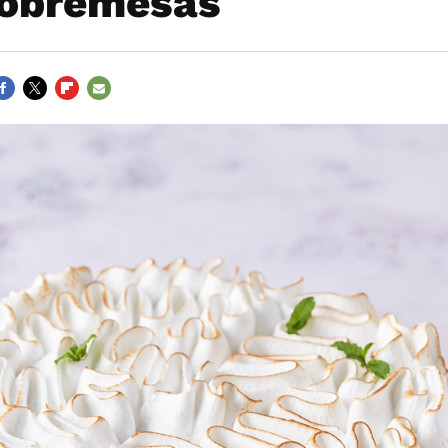
sobremesas
ACEBOOK
TWITTER
FLIPBOARD
E-
MAIL