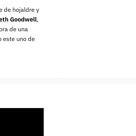
e de hojaldre y
beth Goodwell
,
tora de una
o este uno de