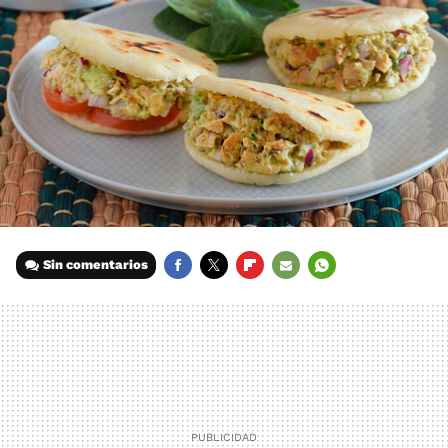
Sin comentarios
FACEBOOK
TWITTER
FLIPBOARD
E-
WHATSAPP
MAIL