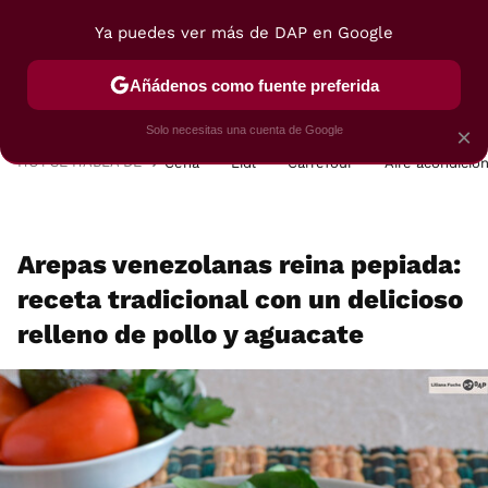
Ya puedes ver más de DAP en Google
MENÚ
NUEVO
Añádenos como fuente preferida
POSTRES
VIAJES
SELECCIÓN
VEGUI
Solo necesitas una cuenta de Google
×
HOY SE HABLA DE
Cena
Lidl
Carrefour
Aire acondicio
Arepas venezolanas reina pepiada:
receta tradicional con un delicioso
relleno de pollo y aguacate