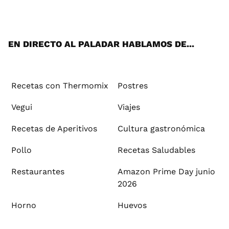
ats
tter
ebo
tub
agr
ere
boa
ok
mai
App
ok
e
am
st
rd
l
EN DIRECTO AL PALADAR HABLAMOS DE...
Recetas con Thermomix
Postres
Vegui
Viajes
Recetas de Aperitivos
Cultura gastronómica
Pollo
Recetas Saludables
Restaurantes
Amazon Prime Day junio
2026
Horno
Huevos