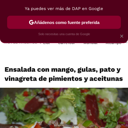
Ya puedes ver más de DAP en Google
MENÚ
NUEVO
Añádenos como fuente preferida
POSTRES
VIAJES
SELECCIÓN
VEGUI
Solo necesitas una cuenta de Google
×
HOY SE HABLA DE
Lidl
Carrefour
Mundial
Alcampo
Ensalada con mango, gulas, pato y
vinagreta de pimientos y aceitunas