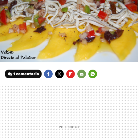
1 comentario
FACEBOOK
TWITTER
FLIPBOARD
E-
WHATSAPP
MAIL