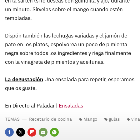
en la sartén (si lo deseas con guindilla y ajo) durante
un minuto. Sírvelas sobre el mango cuando estén
templadas.
Dispón también las lechugas variadas y el jamón de
pato en los platos, espolvorea un poco de pimienta
negra sobre todos los ingredientes y riega finalmente
con la vinagreta de pimientos y aceitunas.
La degustación
Una ensalada para repetir, esperamos
que os guste.
En Directo al Paladar |
Ensaladas
TEMAS
Recetario de cocina
Mango
gulas
vina