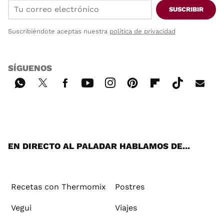
SUSCRIBIR
Suscribiéndote aceptas nuestra
política de privacidad
SÍGUENOS
Wh
Twi
Fac
You
Inst
Pint
Flip
Tikt
E-
ats
tter
ebo
tub
agr
ere
boa
ok
mai
App
ok
e
am
st
rd
l
EN DIRECTO AL PALADAR HABLAMOS DE...
Recetas con Thermomix
Postres
Vegui
Viajes