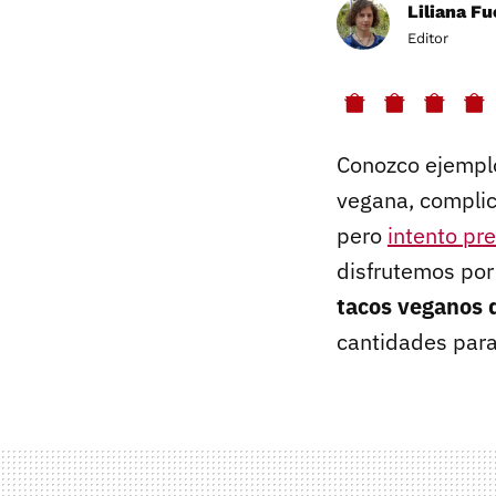
Liliana F
Editor
Conozco ejemplo
vegana, complic
pero
intento pr
disfrutemos por
tacos veganos 
cantidades para