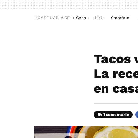
HOY SE HABLA DE
Cena
Lidl
Carrefour
Tacos 
La rec
en cas
1 comentario
F