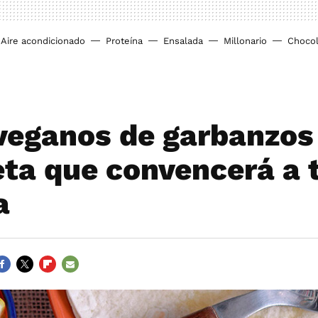
Aire acondicionado
Proteína
Ensalada
Millonario
Chocol
veganos de garbanzos 
eta que convencerá a 
a
ACEBOOK
TWITTER
FLIPBOARD
E-
MAIL