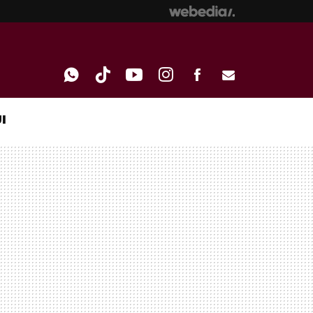
I
WHATSAPP
TIKTOK
YOUTUBE
INSTAGRAM
FACEBOOK
E-
MAIL