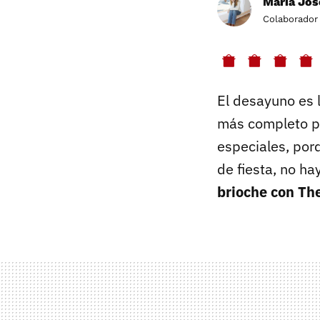
Maria Jos
Colaborador
El desayuno es 
más completo po
especiales, por
de fiesta, no h
brioche con Th