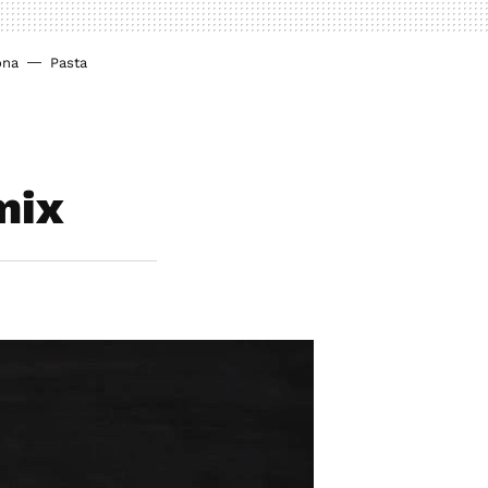
ona
Pasta
mix