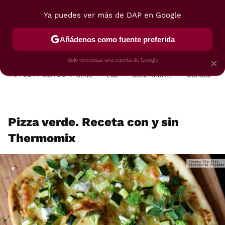
Ya puedes ver más de DAP en Google
MENÚ
NUEVO
Añádenos como fuente preferida
POSTRES
VIAJES
SELECCIÓN
VEGUI
Solo necesitas una cuenta de Google
×
HOY SE HABLA DE
Cena
Lidl
José Andrés
Mundial
Pizza verde. Receta con y sin
Thermomix