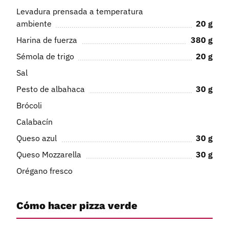
Levadura prensada a temperatura
ambiente
20
g
Harina de fuerza
380
g
Sémola de trigo
20
g
Sal
Pesto de albahaca
30
g
Brócoli
Calabacín
Queso azul
30
g
Queso Mozzarella
30
g
Orégano fresco
Cómo hacer pizza verde