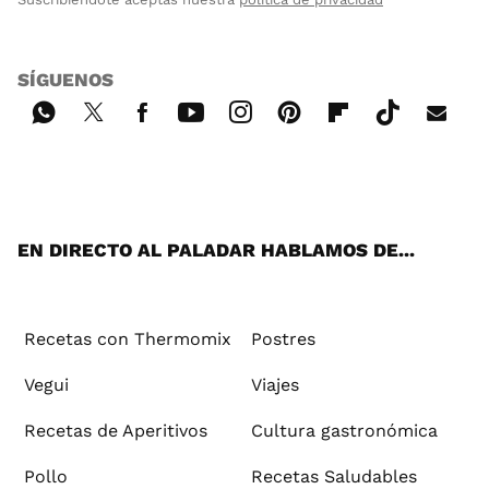
SÍGUENOS
Wh
Twi
Fac
You
Inst
Pint
Flip
Tikt
E-
ats
tter
ebo
tub
agr
ere
boa
ok
mai
App
ok
e
am
st
rd
l
EN DIRECTO AL PALADAR HABLAMOS DE...
Recetas con Thermomix
Postres
Vegui
Viajes
Recetas de Aperitivos
Cultura gastronómica
Pollo
Recetas Saludables