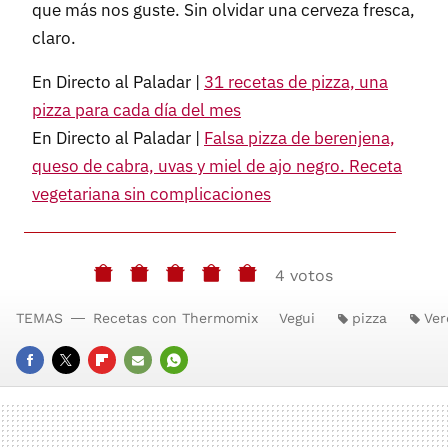
que más nos guste. Sin olvidar una cerveza fresca,
claro.
En Directo al Paladar |
31 recetas de pizza, una
pizza para cada día del mes
En Directo al Paladar |
Falsa pizza de berenjena,
queso de cabra, uvas y miel de ajo negro. Receta
vegetariana sin complicaciones
4 votos
TEMAS
Recetas con Thermomix
Vegui
pizza
Ver
FACEBOOK
TWITTER
FLIPBOARD
E-
WHATSAPP
MAIL