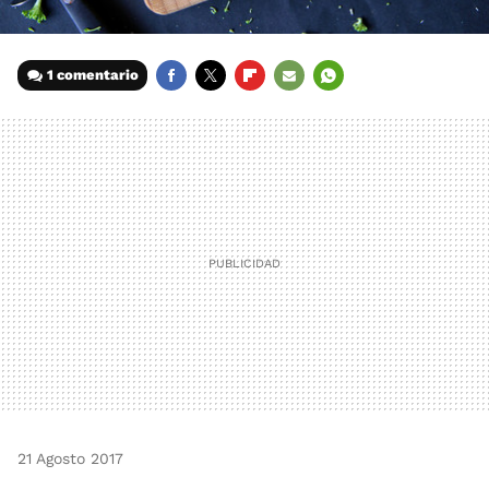
1 comentario
FACEBOOK
TWITTER
FLIPBOARD
E-
WHATSAPP
MAIL
21 Agosto 2017