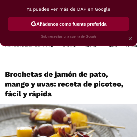
Ya puedes ver más de DAP en Google
MENÚ
NUEVO
Añádenos como fuente preferida
POSTRES
VIAJES
SELECCIÓN
VEGUI
Solo necesitas una cuenta de Google
×
HOY SE HABLA DE
Lidl
Tomate
Aceite
Pasta
Pesc
Brochetas de jamón de pato,
mango y uvas: receta de picoteo,
fácil y rápida