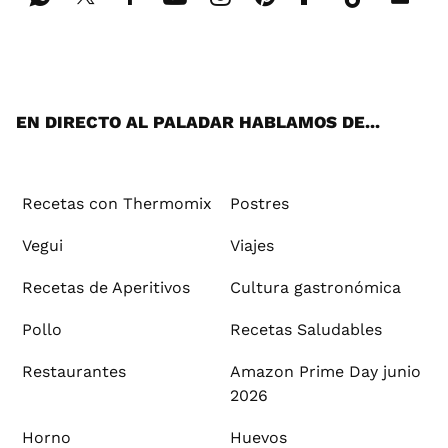
Wh
Twi
Fac
You
Inst
Pint
Flip
Tikt
E-
ats
tter
ebo
tub
agr
ere
boa
ok
mai
App
ok
e
am
st
rd
l
EN DIRECTO AL PALADAR HABLAMOS DE...
Recetas con Thermomix
Postres
Vegui
Viajes
Recetas de Aperitivos
Cultura gastronómica
Pollo
Recetas Saludables
Restaurantes
Amazon Prime Day junio
2026
Horno
Huevos