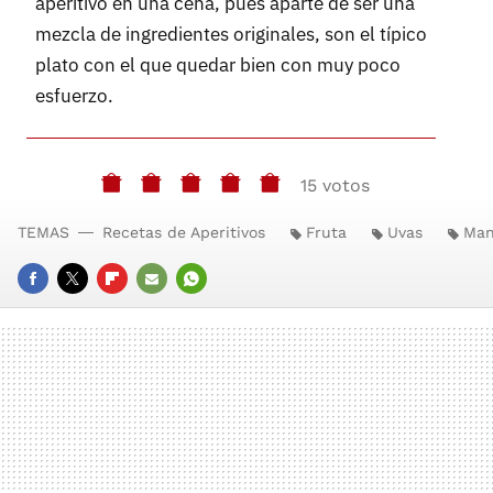
aperitivo en una cena, pues aparte de ser una
mezcla de ingredientes originales, son el típico
plato con el que quedar bien con muy poco
esfuerzo.
15 votos
TEMAS
Recetas de Aperitivos
Fruta
Uvas
Man
FACEBOOK
TWITTER
FLIPBOARD
E-
WHATSAPP
MAIL