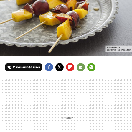
2 comentarios
FACEBOOK
TWITTER
FLIPBOARD
E-
WHATSAPP
MAIL