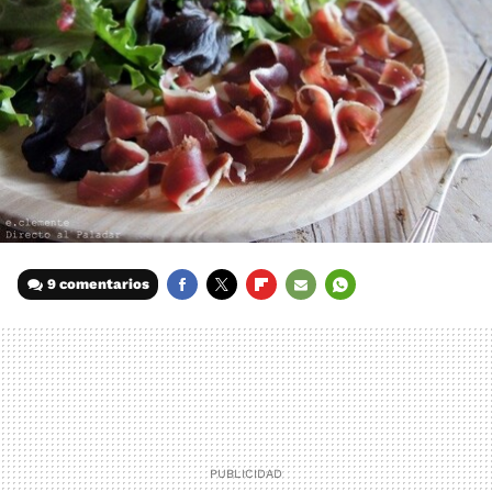
9 comentarios
FACEBOOK
TWITTER
FLIPBOARD
E-
WHATSAPP
MAIL