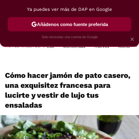
Ya puedes ver más de DAP en Google
MENÚ
NUEVO
Añádenos como fuente preferida
POSTRES
VIAJES
SELECCIÓN
VEGUI
Solo necesitas una cuenta de Google
×
HOY SE HABLA DE
Lidl
Microondas
Huevos
Aceite
Cómo hacer jamón de pato casero,
una exquisitez francesa para
lucirte y vestir de lujo tus
ensaladas