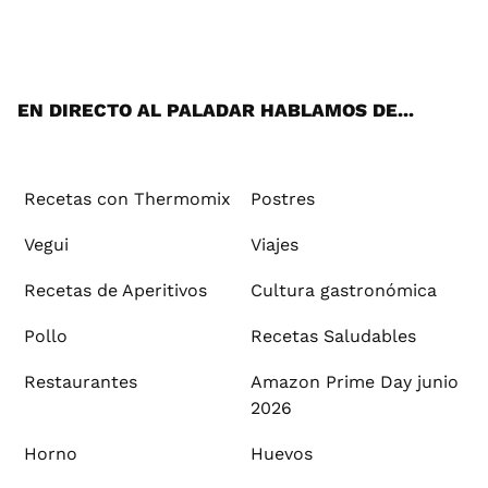
Wh
Twi
Fac
You
Inst
Pint
Flip
Tikt
E-
ats
tter
ebo
tub
agr
ere
boa
ok
mai
App
ok
e
am
st
rd
l
EN DIRECTO AL PALADAR HABLAMOS DE...
Recetas con Thermomix
Postres
Vegui
Viajes
Recetas de Aperitivos
Cultura gastronómica
Pollo
Recetas Saludables
Restaurantes
Amazon Prime Day junio
2026
Horno
Huevos