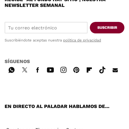
NEWSLETTER SEMANAL
SUSCRIBIR
Suscribiéndote aceptas nuestra
política de privacidad
SÍGUENOS
Wh
Twi
Fac
You
Inst
Pint
Flip
Tikt
E-
ats
tter
ebo
tub
agr
ere
boa
ok
mai
App
ok
e
am
st
rd
l
EN DIRECTO AL PALADAR HABLAMOS DE...