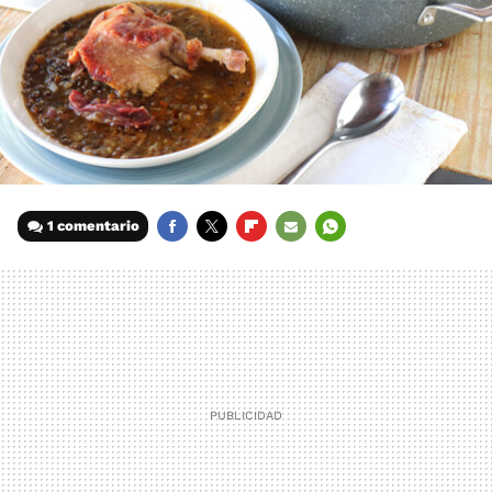
1 comentario
FACEBOOK
TWITTER
FLIPBOARD
E-
WHATSAPP
MAIL