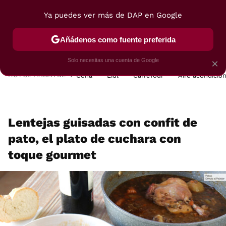
Ya puedes ver más de DAP en Google
MENÚ
NUEVO
Añádenos como fuente preferida
POSTRES
VIAJES
SELECCIÓN
VEGUI
Solo necesitas una cuenta de Google
×
HOY SE HABLA DE
Cena
Lidl
Carrefour
Aire acondicio
Lentejas guisadas con confit de
pato, el plato de cuchara con
toque gourmet