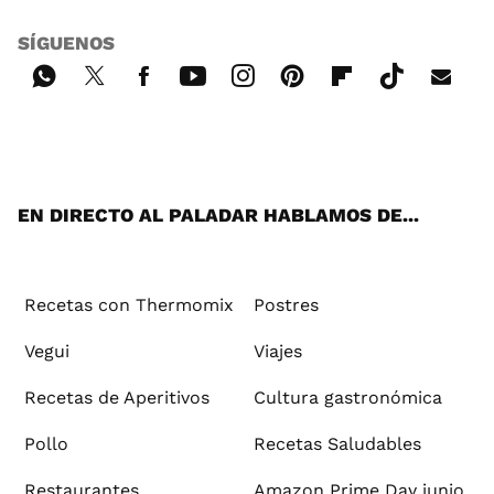
SÍGUENOS
Wh
Twi
Fac
You
Inst
Pint
Flip
Tikt
E-
ats
tter
ebo
tub
agr
ere
boa
ok
mai
App
ok
e
am
st
rd
l
EN DIRECTO AL PALADAR HABLAMOS DE...
Recetas con Thermomix
Postres
Vegui
Viajes
Recetas de Aperitivos
Cultura gastronómica
Pollo
Recetas Saludables
Restaurantes
Amazon Prime Day junio