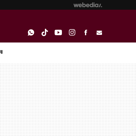
I
WHATSAPP
TIKTOK
YOUTUBE
INSTAGRAM
FACEBOOK
E-
MAIL