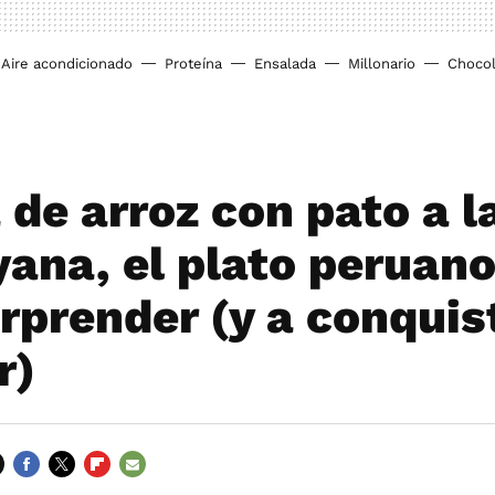
Aire acondicionado
Proteína
Ensalada
Millonario
Chocol
 de arroz con pato a l
yana, el plato peruano
orprender (y a conquis
r)
FACEBOOK
TWITTER
FLIPBOARD
E-