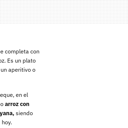
se completa con
z. Es un plato
un aperitivo o
eque, en el
mo
arroz con
ayana,
siendo
 hoy.