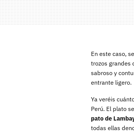
En este caso, s
trozos grandes 
sabroso y contun
entrante ligero.
Ya veréis cuánto
Perú. El plato s
pato de Lambaye
todas ellas den