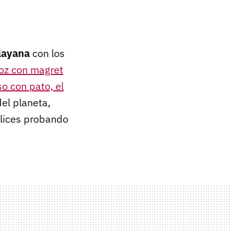
clayana
con los
roz con magret
so con pato, el
del planeta,
elices probando