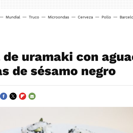
Mundial
Truco
Microondas
Cerveza
Pollo
Barcel
 de uramaki con agua
as de sésamo negro
FACEBOOK
TWITTER
FLIPBOARD
E-
MAIL