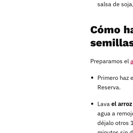
salsa de soja
Cómo ha
semilla
Preparamos el
a
Primero haz 
Reserva.
Lava
el arro
agua a remoj
déjalo otros 
minutos sin d