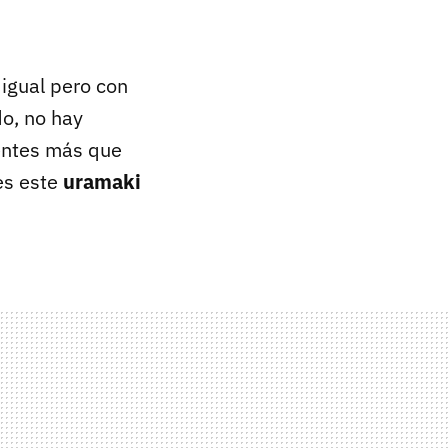
 igual pero con
do, no hay
ientes más que
 es este
uramaki