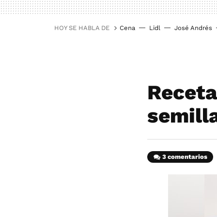
HOY SE HABLA DE
Cena
Lidl
José Andrés
Receta
semill
3 comentarios