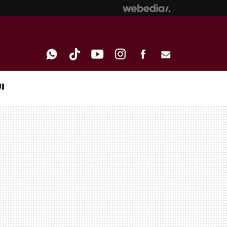
I
WHATSAPP
TIKTOK
YOUTUBE
INSTAGRAM
FACEBOOK
E-
MAIL