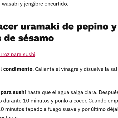
, wasabi y jengibre encurtido.
cer uramaki de pepino y
s de sésamo
rroz para sushi
.
el
condimento
. Calienta el vinagre y disuelve la sal
z para sushi
hasta que el agua salga clara. Despué
o durante 10 minutos y ponlo a cocer. Cuando empi
10 minutos tapado a fuego suave y por último déja
estapar.