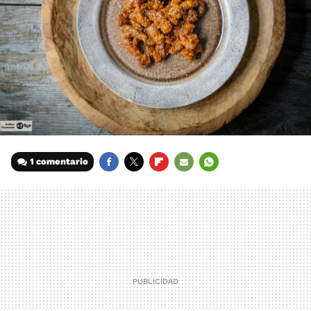
1 comentario
FACEBOOK
TWITTER
FLIPBOARD
E-
WHATSAPP
MAIL