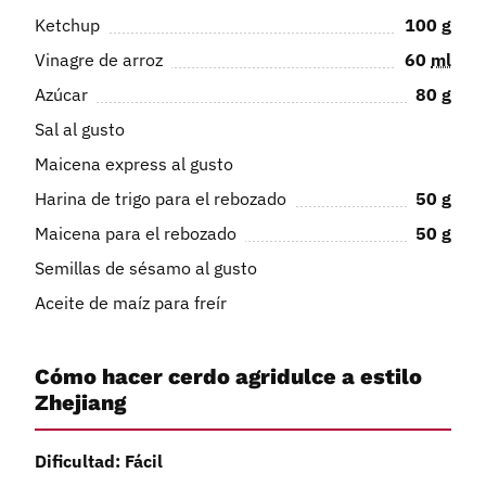
Ketchup
100
g
Vinagre de arroz
60
ml
Azúcar
80
g
Sal al gusto
Maicena express al gusto
Harina de trigo para el rebozado
50
g
Maicena para el rebozado
50
g
Semillas de sésamo al gusto
Aceite de maíz para freír
Cómo hacer cerdo agridulce a estilo
Zhejiang
Dificultad: Fácil