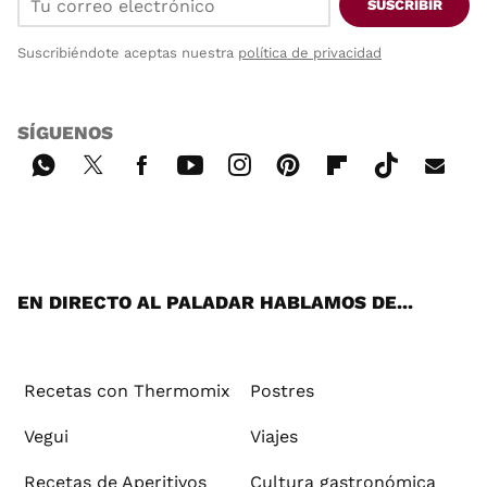
SUSCRIBIR
Suscribiéndote aceptas nuestra
política de privacidad
SÍGUENOS
Wh
Twi
Fac
You
Inst
Pint
Flip
Tikt
E-
ats
tter
ebo
tub
agr
ere
boa
ok
mai
App
ok
e
am
st
rd
l
EN DIRECTO AL PALADAR HABLAMOS DE...
Recetas con Thermomix
Postres
Vegui
Viajes
Recetas de Aperitivos
Cultura gastronómica