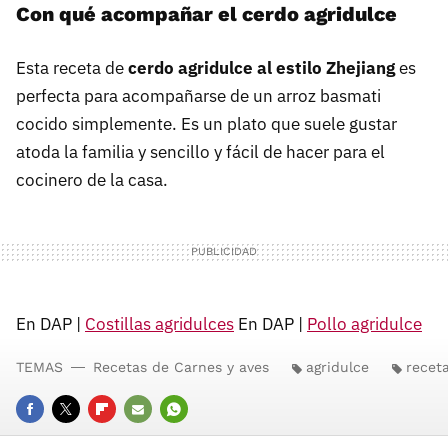
Con qué acompañar el cerdo agridulce
Esta receta de
cerdo agridulce al estilo Zhejiang
es
perfecta para acompañarse de un arroz basmati
cocido simplemente. Es un plato que suele gustar
atoda la familia y sencillo y fácil de hacer para el
cocinero de la casa.
En DAP |
Costillas agridulces
En DAP |
Pollo agridulce
TEMAS
Recetas de Carnes y aves
agridulce
recet
FACEBOOK
TWITTER
FLIPBOARD
E-
WHATSAPP