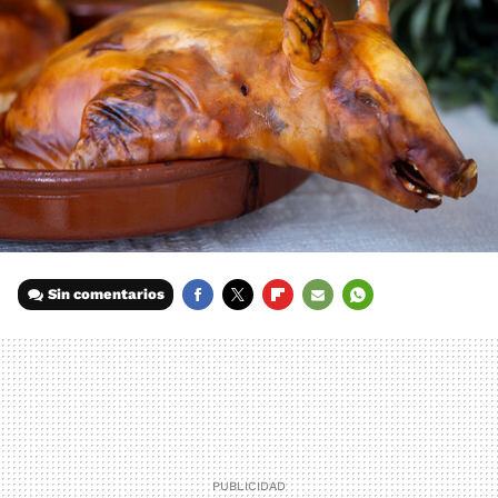
Sin comentarios
FACEBOOK
TWITTER
FLIPBOARD
E-
WHATSAPP
MAIL