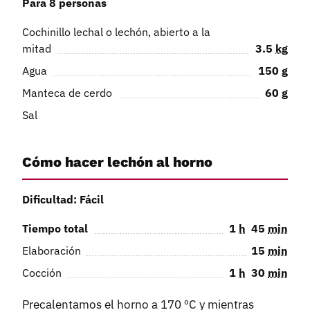
Para 8 personas
Cochinillo lechal o lechón, abierto a la
mitad
3.5
kg
Agua
150
g
Manteca de cerdo
60
g
Sal
Cómo hacer lechón al horno
Dificultad: Fácil
Tiempo total
1
h
45
min
Elaboración
15
min
Cocción
1
h
30
min
Precalentamos el horno a 170 ºC y mientras