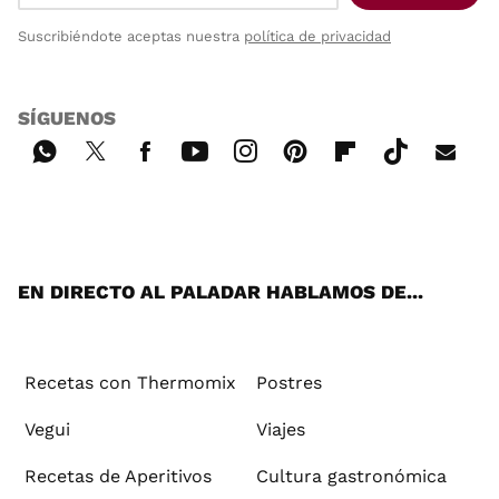
Suscribiéndote aceptas nuestra
política de privacidad
SÍGUENOS
Wh
Twi
Fac
You
Inst
Pint
Flip
Tikt
E-
ats
tter
ebo
tub
agr
ere
boa
ok
mai
App
ok
e
am
st
rd
l
EN DIRECTO AL PALADAR HABLAMOS DE...
Recetas con Thermomix
Postres
Vegui
Viajes
Recetas de Aperitivos
Cultura gastronómica