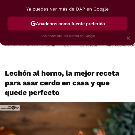
Ya puedes ver más de DAP en Google
MENÚ
NUEVO
Añádenos como fuente preferida
POSTRES
VIAJES
SELECCIÓN
VEGUI
Solo necesitas una cuenta de Google
×
HOY SE HABLA DE
Cena
Lidl
Carrefour
Aire acondicio
Lechón al horno, la mejor receta
para asar cerdo en casa y que
quede perfecto